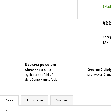
Skla
€6
Jedn
cena:
Kateg
EAN
:
Doprava po celom
Overené diel
Slovensku a EÚ
pre vybrané zn
Rýchle a spoľahlivé
doručenie kamkoľvek.
Popis
Hodnotenie
Diskusia