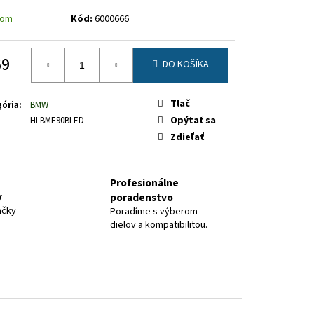
dom
Kód:
6000666
69
DO KOŠÍKA
otková
Tlač
ória
:
BMW
Opýtať sa
HLBME90BLED
Zdieľať
Profesionálne
y
poradenstvo
ačky
Poradíme s výberom
dielov a kompatibilitou.