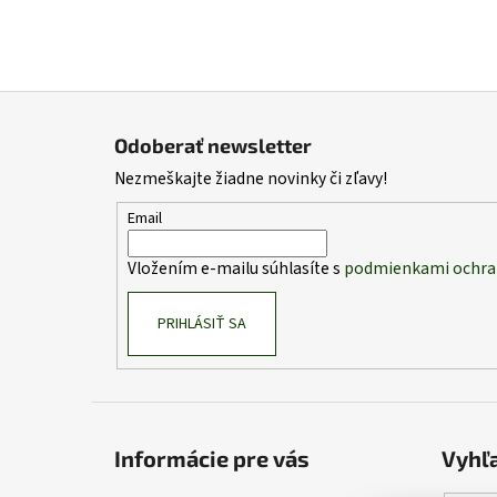
Z
á
Odoberať newsletter
p
Nezmeškajte žiadne novinky či zľavy!
ä
t
Email
i
Vložením e-mailu súhlasíte s
podmienkami ochra
e
PRIHLÁSIŤ SA
Informácie pre vás
Vyhľ