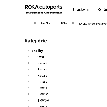
K
Prejsť
na
o
Značky
O ná
obsah
Späť
Späť
š
do
do
í
Domov
Značky
BMW
3D LED Angel Eyes sve
obchodu
obchodu
k
B
o
Preskočiť
Kategórie
č
kategórie
n
Značky
ý
BMW
p
Rada 3
a
Rada 4
n
Rada 5
e
Rada 7
l
BMW X3
BMW X5
BMW X6
BMW X7