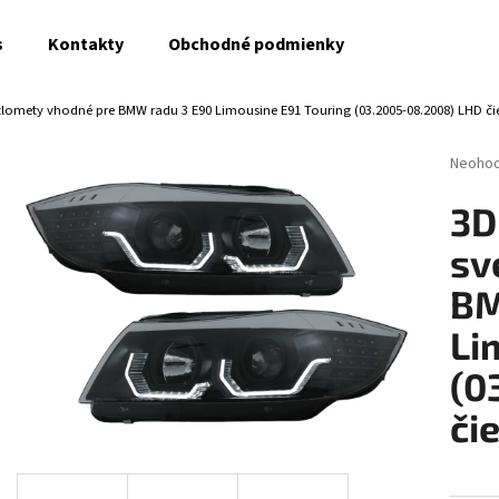
s
Kontakty
Obchodné podmienky
tlomety vhodné pre BMW radu 3 E90 Limousine E91 Touring (03.2005-08.2008) LHD či
Čo potrebujete nájsť?
Prieme
Neoho
hodnot
produk
HĽADAŤ
3D
je
0,0
sv
z
5
BM
Odporúčame
hviezdi
Li
(0
či