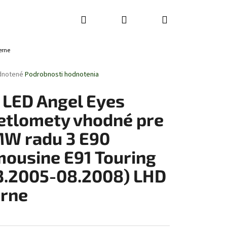
Hľadať
Prihlásenie
Nákupný
erne
košík
rné
dnotené
Podrobnosti hodnotenia
enie
tu
 LED Angel Eyes
etlomety vhodné pre
W radu 3 E90
čiek.
mousine E91 Touring
3.2005-08.2008) LHD
erne