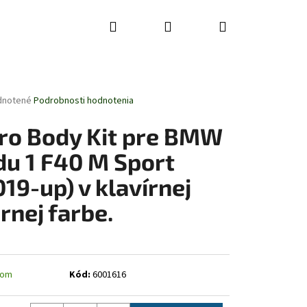
Hľadať
Prihlásenie
Nákupný
košík
rné
dnotené
Podrobnosti hodnotenia
enie
tu
ro Body Kit pre BMW
du 1 F40 M Sport
019-up) v klavírnej
čiek.
ernej farbe.
dom
Kód:
6001616