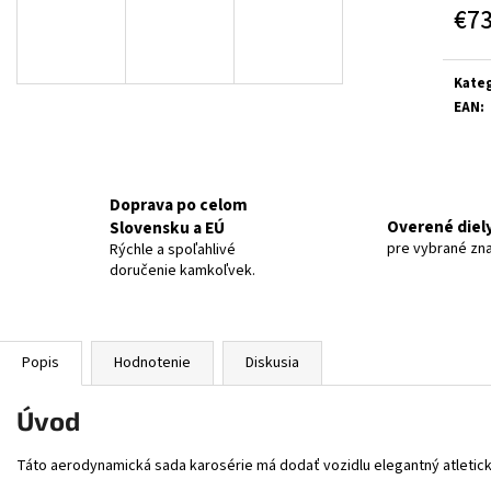
€7
Jedn
cena:
Kateg
EAN
:
Doprava po celom
Overené diel
Slovensku a EÚ
pre vybrané zn
Rýchle a spoľahlivé
doručenie kamkoľvek.
Popis
Hodnotenie
Diskusia
Úvod
Táto aerodynamická sada karosérie má dodať vozidlu elegantný atletický