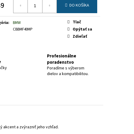
39
DO KOŠÍKA
otková
Tlač
ória
:
BMW
Opýtať sa
CBBMF40MP
Zdieľať
Profesionálne
y
poradenstvo
ačky
Poradíme s výberom
dielov a kompatibilitou.
 akcent a zvýrazniť jeho vzhľad.