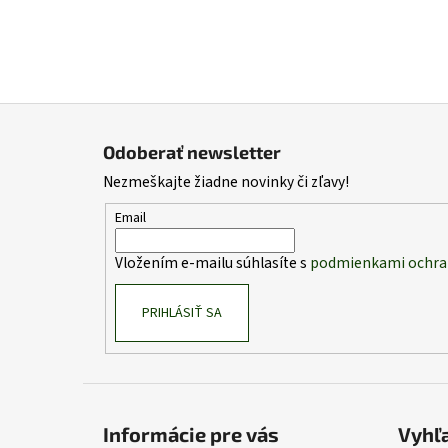
Z
á
Odoberať newsletter
p
Nezmeškajte žiadne novinky či zľavy!
ä
t
Email
i
Vložením e-mailu súhlasíte s
podmienkami ochra
e
PRIHLÁSIŤ SA
Informácie pre vás
Vyhľ