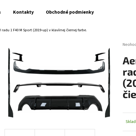
s
Kontakty
Obchodné podmienky
radu 1 F40 M Sport (2019-up) v klavírnej čiernej farbe.
Čo potrebujete nájsť?
Prieme
Neoho
hodnot
produk
HĽADAŤ
Ae
je
0,0
ra
z
5
(2
Odporúčame
hviezdi
či
Skla