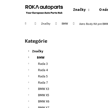
K
Prejsť
na
o
Značky
O ná
obsah
Späť
Späť
š
do
do
í
Domov
Značky
BMW
Aero Body Kit pre BMW 
obchodu
obchodu
k
B
o
Preskočiť
Kategórie
č
kategórie
n
Značky
ý
BMW
p
Rada 3
a
Rada 4
n
Rada 5
e
Rada 7
l
BMW X3
BMW X5
BMW X6
BMW X7