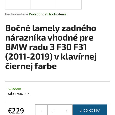
á
j
Priemerné
Neohodnotené
Podrobnosti hodnotenia
s
hodnotenie
produktu
Bočné lamely zadného
ť
je
?
0,0
nárazníka vhodné pre
z
5
BMW radu 3 F30 F31
hviezdičiek.
(2011-2019) v klavírnej
HĽADAŤ
čiernej farbe
O
d
Skladom
p
Kód:
6002002
o
r
€229
ú
DO KOŠÍKA