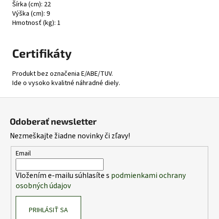
Šírka (cm): 22
Výška (cm): 9
Hmotnosť (kg): 1
Certifikáty
Produkt bez označenia E/ABE/TUV.
Ide o vysoko kvalitné náhradné diely.
Z
á
Odoberať newsletter
p
Nezmeškajte žiadne novinky či zľavy!
ä
t
Email
i
Vložením e-mailu súhlasíte s
podmienkami ochrany
e
osobných údajov
PRIHLÁSIŤ SA