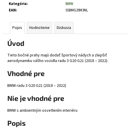
č
Kategória
:
BMW
a
EAN
:
SSBMG20M3NL
m
e
Popis
Hodnotenie
Diskusia
Úvod
Tieto bočné prahy majú dodať športový nádych a zlepšiť
aerodynamiku vášho vozidla radu 3 G20 G21 (2018 – 2022).
Vhodné pre
BMW radu 3 G20 G21 (2018 – 2022)
Nie je vhodné pre
BMW s ambientným osvetlením interiéru
Popis