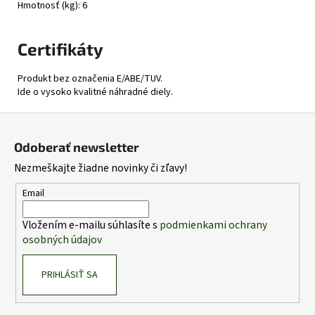
Hmotnosť (kg): 6
Certifikáty
Produkt bez označenia E/ABE/TUV.
Ide o vysoko kvalitné náhradné diely.
Z
á
Odoberať newsletter
p
Nezmeškajte žiadne novinky či zľavy!
ä
t
Email
i
Vložením e-mailu súhlasíte s
podmienkami ochrany
e
osobných údajov
PRIHLÁSIŤ SA