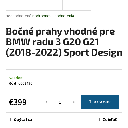
á
j
Priemerné
Neohodnotené
Podrobnosti hodnotenia
s
hodnotenie
produktu
Bočné prahy vhodné pre
ť
je
?
0,0
BMW radu 3 G20 G21
z
5
(2018-2022) Sport Design
hviezdičiek.
HĽADAŤ
Skladom
Kód:
6002430
O
d
€399
DO KOŠÍKA
p
Jednotková
o
cena:
r
Opýtať sa
Zdieľať
ú