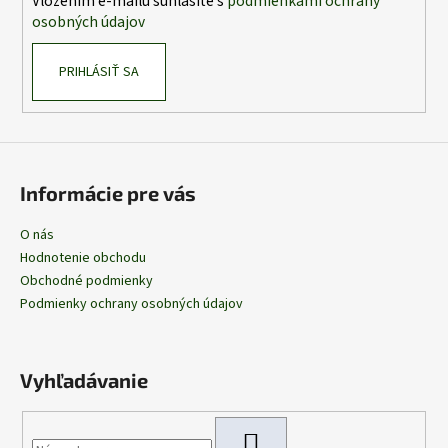
Vložením e-mailu súhlasíte s
podmienkami ochrany
e
osobných údajov
PRIHLÁSIŤ SA
Informácie pre vás
O nás
Hodnotenie obchodu
Obchodné podmienky
Podmienky ochrany osobných údajov
Vyhľadávanie
HĽADAŤ