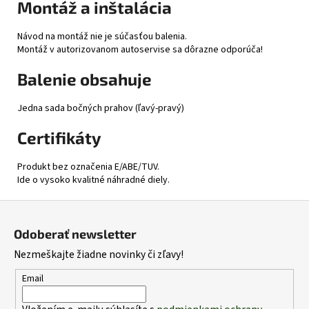
Montáž a inštalácia
Návod na montáž nie je súčasťou balenia.
Montáž v autorizovanom autoservise sa dôrazne odporúča!
Balenie obsahuje
Jedna sada bočných prahov (ľavý-pravý)
Certifikáty
Produkt bez označenia E/ABE/TUV.
Ide o vysoko kvalitné náhradné diely.
Z
á
Odoberať newsletter
p
Nezmeškajte žiadne novinky či zľavy!
ä
t
Email
i