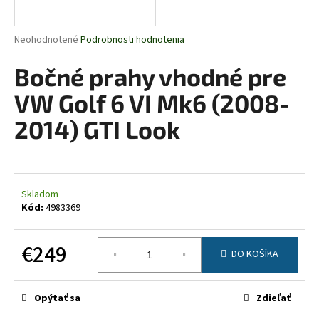
á
j
Priemerné
Neohodnotené
Podrobnosti hodnotenia
s
hodnotenie
produktu
Bočné prahy vhodné pre
ť
je
?
0,0
VW Golf 6 VI Mk6 (2008-
z
5
2014) GTI Look
hviezdičiek.
HĽADAŤ
Skladom
Kód:
4983369
O
d
€249
DO KOŠÍKA
p
Jednotková
o
cena:
r
Opýtať sa
Zdieľať
ú