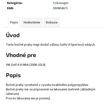
č
Kategória
:
Volkswagen
a
EAN
:
SSVWG6GTI
m
e
Popis
Hodnotenie
Diskusia
Úvod
Tieto bočné prahy majú dodať vášmu Golfu VI športový nádych.
Vhodné pre
VW Golf 6 VI Mk6 (2008-2014)
Popis
Bočné prahy vyrobené z vysoko kvalitného polypropylénu
Bočné prahy nie sú pripravené na lakovanie (natreté základným
náterom)
Proces lakovania nie je povinný