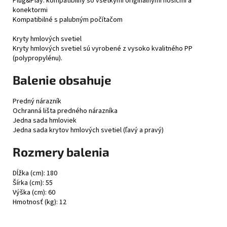
Plug&Play: kompatibilný so všetkými originálnymi nosičmi a
konektormi
Kompatibilné s palubným počítačom
Kryty hmlových svetiel
Kryty hmlových svetiel sú vyrobené z vysoko kvalitného PP
(polypropylénu).
Balenie obsahuje
Predný nárazník
Ochranná lišta predného nárazníka
Jedna sada hmloviek
Jedna sada krytov hmlových svetiel (ľavý a pravý)
Rozmery balenia
Dĺžka (cm): 180
Šírka (cm): 55
Výška (cm): 60
Hmotnosť (kg): 12