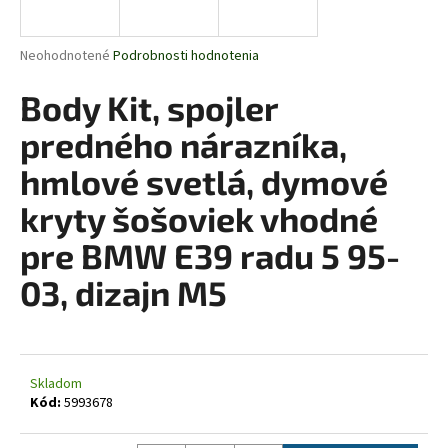
á
j
Priemerné
Neohodnotené
Podrobnosti hodnotenia
s
hodnotenie
produktu
Body Kit, spojler
ť
je
?
0,0
predného nárazníka,
z
5
hmlové svetlá, dymové
hviezdičiek.
kryty šošoviek vhodné
HĽADAŤ
pre BMW E39 radu 5 95-
03, dizajn M5
O
d
p
o
Skladom
Kód:
5993678
r
ú