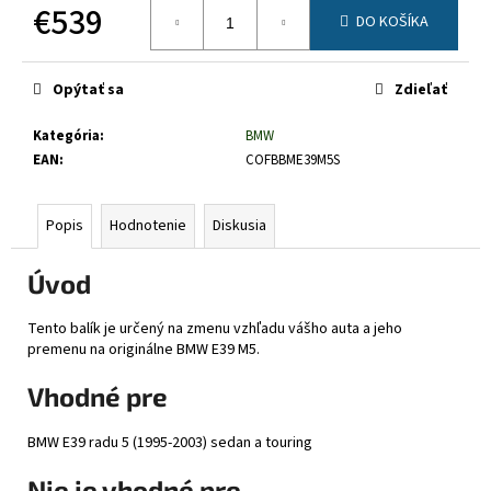
č
€539
DO KOŠÍKA
a
Jednotková
m
cena:
e
Opýtať sa
Zdieľať
Kategória
:
BMW
EAN
:
COFBBME39M5S
Popis
Hodnotenie
Diskusia
Úvod
Tento balík je určený na zmenu vzhľadu vášho auta a jeho
premenu na originálne BMW E39 M5.
Vhodné pre
BMW E39 radu 5 (1995-2003) sedan a touring
Nie je vhodné pre