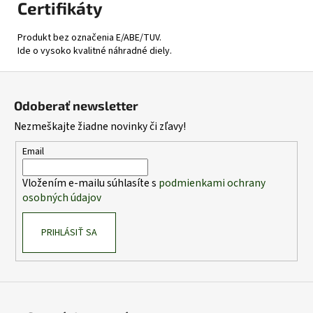
Certifikáty
Produkt bez označenia E/ABE/TUV.
Ide o vysoko kvalitné náhradné diely.
Z
á
Odoberať newsletter
p
Nezmeškajte žiadne novinky či zľavy!
ä
t
Email
i
Vložením e-mailu súhlasíte s
podmienkami ochrany
e
osobných údajov
PRIHLÁSIŤ SA