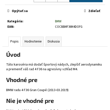
č
Jednotková
a
cena:
Opýtať sa
Zdieľať
m
e
Kategória
:
BMW
EAN
:
COCBBMF36M4DOFG
Popis
Hodnotenie
Diskusia
Úvod
Táto karoséria má dodať športový nádych, zlepšiť aerodynamiku
a premeniť váš rad 4 F36 na agresívny vzhľad M4.
Vhodné pre
BMW radu 4 F36 Gran Coupé (2013-03.2019)
Nie je vhodné pre