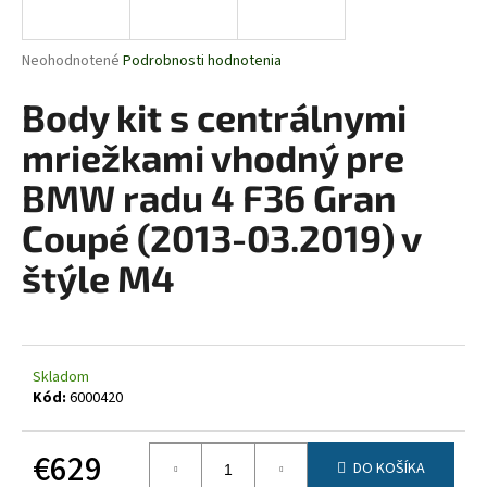
á
j
Priemerné
Neohodnotené
Podrobnosti hodnotenia
s
hodnotenie
produktu
Body kit s centrálnymi
ť
je
?
0,0
mriežkami vhodný pre
z
5
BMW radu 4 F36 Gran
hviezdičiek.
Coupé (2013-03.2019) v
HĽADAŤ
štýle M4
O
d
Skladom
p
Kód:
6000420
o
r
€629
ú
DO KOŠÍKA