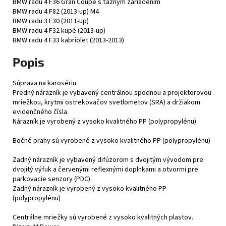
BMW radu 4 F36 Gran Coupé s ťažným zariadením
BMW radu 4 F82 (2013-up) M4
BMW radu 3 F30 (2011-up)
BMW radu 4 F32 kupé (2013-up)
BMW radu 4 F33 kabriolet (2013-2013)
Popis
Súprava na karosériu
Predný nárazník je vybavený centrálnou spodnou a projektorovou
mriežkou, krytmi ostrekovačov svetlometov (SRA) a držiakom
evidenčného čísla.
Nárazník je vyrobený z vysoko kvalitného PP (polypropylénu)
Bočné prahy sú vyrobené z vysoko kvalitného PP (polypropylénu)
Zadný nárazník je vybavený difúzorom s dvojitým vývodom pre
dvojitý výfuk a červenými reflexnými doplnkami a otvormi pre
parkovacie senzory (PDC).
Zadný nárazník je vyrobený z vysoko kvalitného PP
(polypropylénu)
Centrálne mriežky sú vyrobené z vysoko kvalitných plastov.