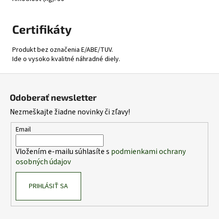
Certifikáty
Produkt bez označenia E/ABE/TUV.
Ide o vysoko kvalitné náhradné diely.
Z
á
Odoberať newsletter
p
Nezmeškajte žiadne novinky či zľavy!
ä
t
Email
i
Vložením e-mailu súhlasíte s
podmienkami ochrany
e
osobných údajov
PRIHLÁSIŤ SA