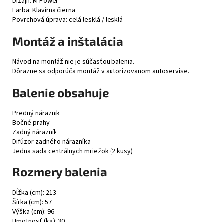
Dizajn: M Power
Farba: Klavírna čierna
Povrchová úprava: celá lesklá / lesklá
Montáž a inštalácia
Návod na montáž nie je súčasťou balenia.
Dôrazne sa odporúča montáž v autorizovanom autoservise.
Balenie obsahuje
Predný nárazník
Bočné prahy
Zadný nárazník
Difúzor zadného nárazníka
Jedna sada centrálnych mriežok (2 kusy)
Rozmery balenia
Dĺžka (cm): 213
Šírka (cm): 57
Výška (cm): 96
Hmotnosť (kg): 30