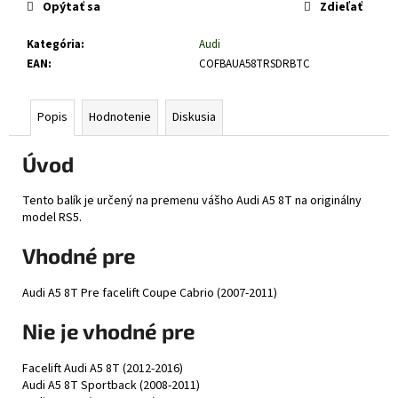
č
Opýtať sa
Zdieľať
a
m
Kategória
:
Audi
e
EAN
:
COFBAUA58TRSDRBTC
Popis
Hodnotenie
Diskusia
Úvod
Tento balík je určený na premenu vášho Audi A5 8T na originálny
model RS5.
Vhodné pre
Audi A5 8T Pre facelift Coupe Cabrio (2007-2011)
Nie je vhodné pre
Facelift Audi A5 8T (2012-2016)
Audi A5 8T Sportback (2008-2011)