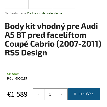
á
j
Priemerné
Neohodnotené
Podrobnosti hodnotenia
s
hodnotenie
produktu
Body kit vhodný pre Audi
ť
je
?
0,0
A5 8T pred faceliftom
z
5
Coupé Cabrio (2007-2011)
hviezdičiek.
RS5 Design
HĽADAŤ
Skladom
O
Kód:
6000285
d
p
€1 589
o
DO KOŠÍKA
r
Jednotková
ú
cena: