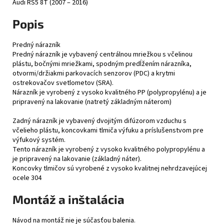
Audi RS5 8T (2007 – 2016)
Popis
Predný nárazník
Predný nárazník je vybavený centrálnou mriežkou s včelinou
plástu, bočnými mriežkami, spodným predĺžením nárazníka,
otvormi/držiakmi parkovacích senzorov (PDC) a krytmi
ostrekovačov svetlometov (SRA).
Nárazník je vyrobený z vysoko kvalitného PP (polypropylénu) a je
pripravený na lakovanie (natretý základným náterom)
Zadný nárazník je vybavený dvojitým difúzorom vzduchu s
včelieho plástu, koncovkami tlmiča výfuku a príslušenstvom pre
výfukový systém.
Tento nárazník je vyrobený z vysoko kvalitného polypropylénu a
je pripravený na lakovanie (základný náter).
Koncovky tlmičov sú vyrobené z vysoko kvalitnej nehrdzavejúcej
ocele 304
Montáž a inštalácia
Návod na montáž nie je súčasťou balenia.