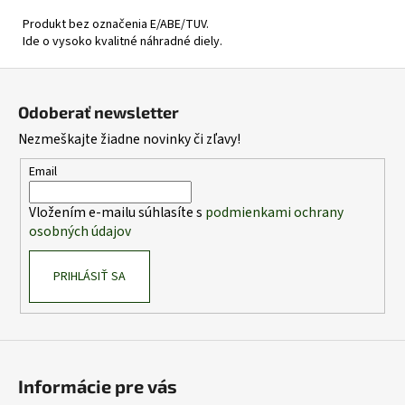
Produkt bez označenia E/ABE/TUV.
Ide o vysoko kvalitné náhradné diely.
Z
á
Odoberať newsletter
p
Nezmeškajte žiadne novinky či zľavy!
ä
t
Email
i
Vložením e-mailu súhlasíte s
podmienkami ochrany
e
osobných údajov
PRIHLÁSIŤ SA
Informácie pre vás