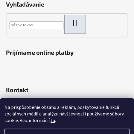
Vyhľadávanie
HĽADAŤ
Prijímame online platby
Kontakt
info
@
rokaautoparts.sk
Na prispôsobenie obsahu a reklám, poskytovanie funkcií
+421 907 621 753
sociálnych médií a analýzu návštevnosti používame súbory
+421 907 621 753
cookie. Viac informácií
tu
.