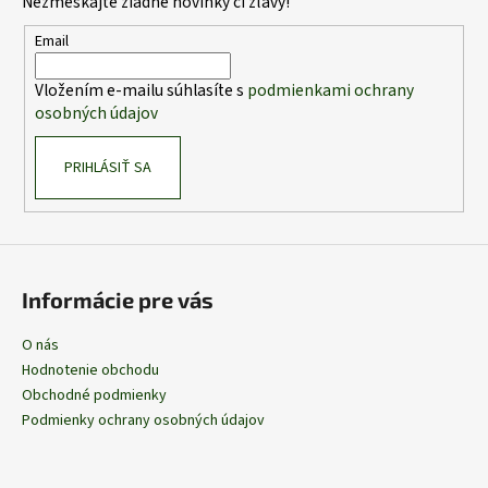
Nezmeškajte žiadne novinky či zľavy!
ä
t
Email
i
Vložením e-mailu súhlasíte s
podmienkami ochrany
e
osobných údajov
PRIHLÁSIŤ SA
Informácie pre vás
O nás
Hodnotenie obchodu
Obchodné podmienky
Podmienky ochrany osobných údajov