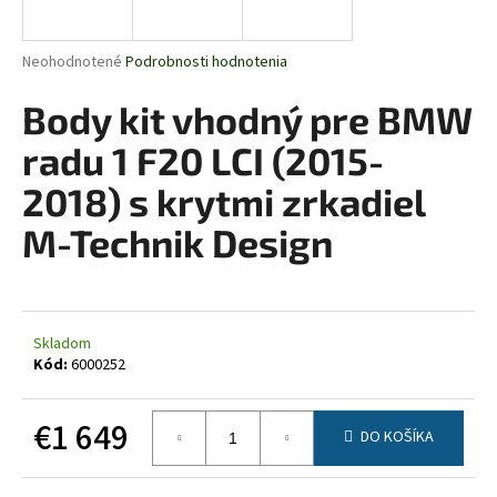
á
j
Priemerné
Neohodnotené
Podrobnosti hodnotenia
s
hodnotenie
produktu
Body kit vhodný pre BMW
ť
je
?
0,0
radu 1 F20 LCI (2015-
z
5
2018) s krytmi zrkadiel
hviezdičiek.
M-Technik Design
HĽADAŤ
Skladom
O
Kód:
6000252
d
p
€1 649
o
DO KOŠÍKA
r
Jednotková
ú
cena: