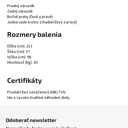
Predný nárazník
Zadný nárazník
Bočné prahy (ľavé a pravé)
Jedna sada krytov zrkadiel (ľavý a pravý)
Rozmery balenia
Dĺžka (cm): 213
Šírka (cm): 57
Výška (cm): 96
Hmotnosť (kg): 30
Certifikáty
Produkt bez označenia E/ABE/TUV.
Ide o vysoko kvalitné náhradné diely.
Z
á
Odoberať newsletter
p