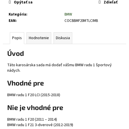
č
Opýtať sa
Zdieľať
a
m
Kategória
:
BMW
e
EAN
:
COCBBMF20MTLCIMB
Popis
Hodnotenie
Diskusia
Úvod
Táto karosárska sada má dodať vášmu BMW radu 1 športový
nádych.
Vhodné pre
BMW radu 1 F20 LCI (2015-2018)
Nie je vhodné pre
BMW radu 1 F20 (2011 – 2014)
BMW radu 1 F21 3-dverové (2012-2019)