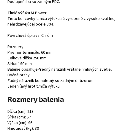
Dostupné iba so zadným PDC.
Tlmič výfuku M-Power
Tieto koncovky tlmiča výfuku sú vyrobené z vysoko kvalitnej
nehrdzavejúcej ocele 304.
Povrchová úprava: Chróm
Rozmery:
Priemer terminálu: 60 mm
Celková dĺžka 250 mm
Šírka: 190 mm
Balenie obsahujePredný nárazník vrátane hmlových svetiel
Bočné prahy
Zadný nárazník kompletný so zadným difúzorom
Jeden ľavý hrot tlmiča výfuku.
Rozmery balenia
Dĺžka (cm): 213
Šírka (cm): 57
Výška (cm): 96
Hmotnosť (kg): 30