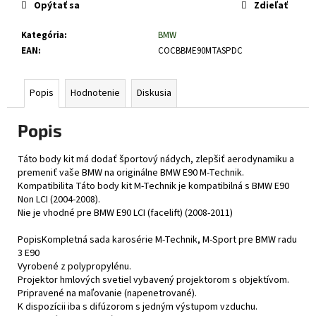
č
Opýtať sa
Zdieľať
a
m
Kategória
:
BMW
e
EAN
:
COCBBME90MTASPDC
Popis
Hodnotenie
Diskusia
Popis
Táto body kit má dodať športový nádych, zlepšiť aerodynamiku a
premeniť vaše BMW na originálne BMW E90 M-Technik.
Kompatibilita Táto body kit M-Technik je kompatibilná s BMW E90
Non LCI (2004-2008).
Nie je vhodné pre BMW E90 LCI (facelift) (2008-2011)
PopisKompletná sada karosérie M-Technik, M-Sport pre BMW radu
3 E90
Vyrobené z polypropylénu.
Projektor hmlových svetiel vybavený projektorom s objektívom.
Pripravené na maľovanie (napenetrované).
K dispozícii iba s difúzorom s jedným výstupom vzduchu.