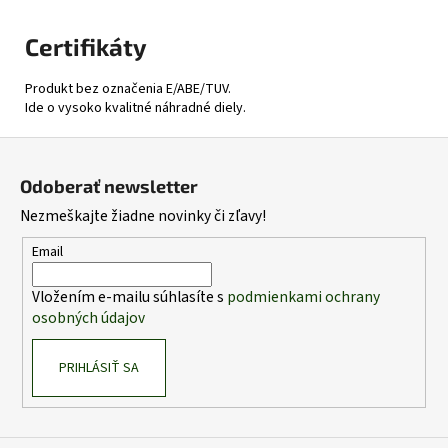
Certifikáty
Produkt bez označenia E/ABE/TUV.
Ide o vysoko kvalitné náhradné diely.
Z
á
Odoberať newsletter
p
Nezmeškajte žiadne novinky či zľavy!
ä
t
Email
i
Vložením e-mailu súhlasíte s
podmienkami ochrany
e
osobných údajov
PRIHLÁSIŤ SA