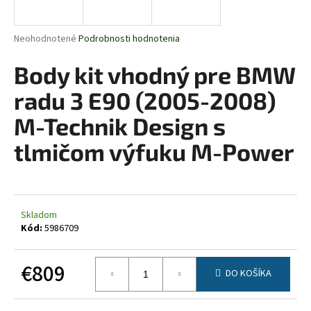
á
j
Priemerné
Neohodnotené
Podrobnosti hodnotenia
s
hodnotenie
produktu
Body kit vhodný pre BMW
ť
je
?
0,0
radu 3 E90 (2005-2008)
z
5
M-Technik Design s
hviezdičiek.
tlmičom výfuku M-Power
HĽADAŤ
Skladom
O
Kód:
5986709
d
p
€809
o
DO KOŠÍKA
r
Jednotková
ú
cena: