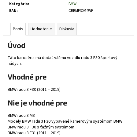
č
Kategória
:
BMW
a
EAN
:
CBBMF30M4WF
m
e
Popis
Hodnotenie
Diskusia
Úvod
Táto karoséria má dodať vášmu vozidlu radu 3 F30 športový
nádych.
Vhodné pre
BMW radu 3 F30 (2011 – 2019)
Nie je vhodné pre
BMW radu 3 M3
Modely BMW radu 3 F30 vybavené kamerovým systémom BMW
BMW radu 3 F30 s ťažným systémom
BMW radu 3 F31 (2011 – 2019)