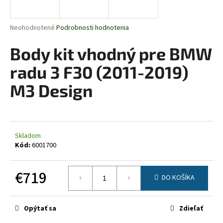
á
j
Priemerné
Neohodnotené
Podrobnosti hodnotenia
s
hodnotenie
produktu
Body kit vhodný pre BMW
ť
je
?
0,0
radu 3 F30 (2011-2019)
z
5
M3 Design
hviezdičiek.
HĽADAŤ
Skladom
Kód:
6001700
O
d
€719
DO KOŠÍKA
p
Jednotková
o
cena:
r
Opýtať sa
Zdieľať
ú