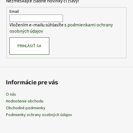
Nezmeškajte žiadne novinky či zľavy!
ä
t
Email
i
Vložením e-mailu súhlasíte s
podmienkami ochrany
e
osobných údajov
PRIHLÁSIŤ SA
Informácie pre vás
O nás
Hodnotenie obchodu
Obchodné podmienky
Podmienky ochrany osobných údajov