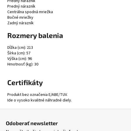
Predný nárazník
Predný nárazník
Centrálna spodná mriežka
Bočné mriežky
Zadný nárazník
Rozmery balenia
Dĺžka (cm): 213
Šírka (cm): 57
Výška (cm): 96
Hmotnosť (kg): 30
Certifikáty
Produkt bez označenia E/ABE/TUV.
Ide o vysoko kvalitné náhradné diely.
Z
á
Odoberať newsletter
p