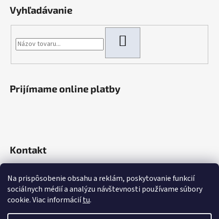
Vyhľadávanie
HĽADAŤ
Prijímame online platby
Kontakt
info
@
rokaautoparts.sk
Na prispôsobenie obsahu a reklám, poskytovanie funkcií
+421 907 621 753
sociálnych médií a analýzu návštevnosti používame súbory
+421 907 621 753
cookie. Viac informácií
tu
.