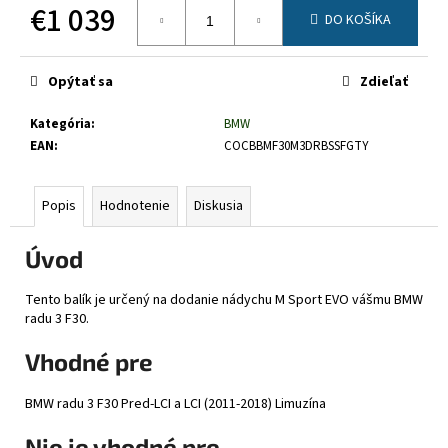
č
€1 039
DO KOŠÍKA
a
Jednotková
m
cena:
e
Opýtať sa
Zdieľať
Kategória
:
BMW
EAN
:
COCBBMF30M3DRBSSFGTY
Popis
Hodnotenie
Diskusia
Úvod
Tento balík je určený na dodanie nádychu M Sport EVO vášmu BMW
radu 3 F30.
Vhodné pre
BMW radu 3 F30 Pred-LCI a LCI (2011-2018) Limuzína
Nie je vhodné pre