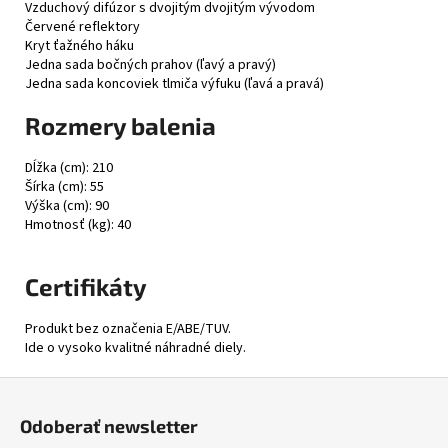
Vzduchový difúzor s dvojitým dvojitým vývodom
Červené reflektory
Kryt ťažného háku
Jedna sada bočných prahov (ľavý a pravý)
Jedna sada koncoviek tlmiča výfuku (ľavá a pravá)
Rozmery balenia
Dĺžka (cm): 210
Šírka (cm): 55
Výška (cm): 90
Hmotnosť (kg): 40
Certifikáty
Produkt bez označenia E/ABE/TUV.
Ide o vysoko kvalitné náhradné diely.
Z
á
Odoberať newsletter
p