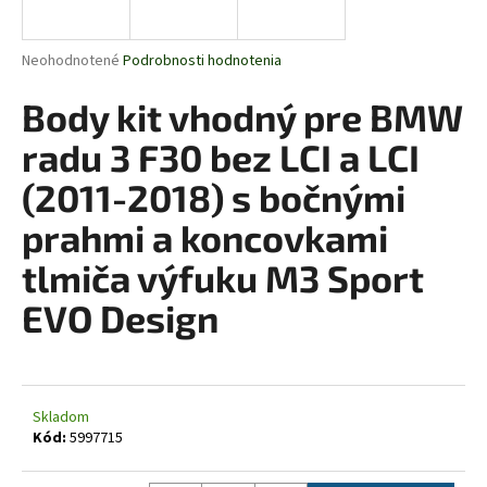
á
j
Priemerné
Neohodnotené
Podrobnosti hodnotenia
s
hodnotenie
produktu
Body kit vhodný pre BMW
ť
je
?
0,0
radu 3 F30 bez LCI a LCI
z
5
(2011-2018) s bočnými
hviezdičiek.
prahmi a koncovkami
HĽADAŤ
tlmiča výfuku M3 Sport
EVO Design
O
d
p
o
Skladom
Kód:
5997715
r
ú