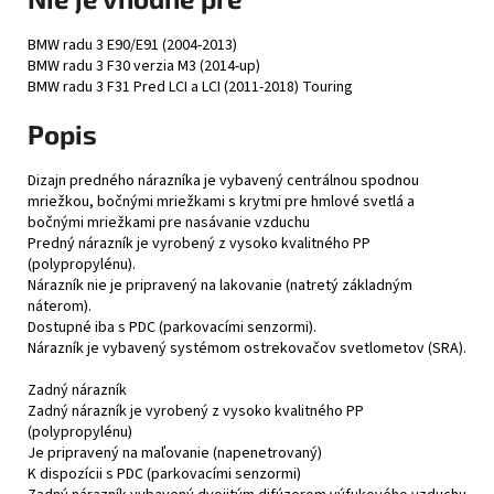
BMW radu 3 E90/E91 (2004-2013)
BMW radu 3 F30 verzia M3 (2014-up)
BMW radu 3 F31 Pred LCI a LCI (2011-2018) Touring
Popis
Dizajn predného nárazníka je vybavený centrálnou spodnou
mriežkou, bočnými mriežkami s krytmi pre hmlové svetlá a
bočnými mriežkami pre nasávanie vzduchu
Predný nárazník je vyrobený z vysoko kvalitného PP
(polypropylénu).
Nárazník nie je pripravený na lakovanie (natretý základným
náterom).
Dostupné iba s PDC (parkovacími senzormi).
Nárazník je vybavený systémom ostrekovačov svetlometov (SRA).
Zadný nárazník
Zadný nárazník je vyrobený z vysoko kvalitného PP
(polypropylénu)
Je pripravený na maľovanie (napenetrovaný)
K dispozícii s PDC (parkovacími senzormi)