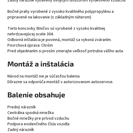
Zadný nárazník vybavený dvojitým difúzorom výfukového vzduchu
Bočné prahy vyrobené z vysoko kvalitného polypropylénu a
pripravené na lakovanie (s základným náterom)
Tieto koncovky tlmičov sú vyrobené z vysoko kvalitnej
nehrdzavejúcej ocele 304.
Odborná inštalácia je povinná, montáž sa vykoná zváraním.
Povrchová úprava: Chróm
Pred objednaním si prosím zmerajte veľkosť potrubia vášho auta.
Montáž a inštalácia
Návod na montáž nie je súčasťou balenia.
Dôrazne sa odporúča montáž v autorizovanom autoservise.
Balenie obsahuje
Predný nárazník
Centrálna spodná mriežka
Bočné mriežky pre prívod vzduchu
Podpora evidenčného čísla vozidla
Zadný nárazník