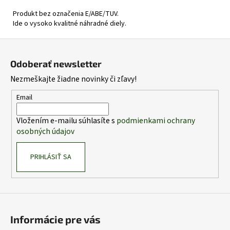
Produkt bez označenia E/ABE/TUV.
Ide o vysoko kvalitné náhradné diely.
Z
á
Odoberať newsletter
p
Nezmeškajte žiadne novinky či zľavy!
ä
t
Email
i
Vložením e-mailu súhlasíte s
podmienkami ochrany
e
osobných údajov
PRIHLÁSIŤ SA
Informácie pre vás