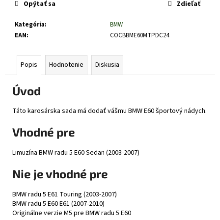
č
Opýtať sa
Zdieľať
a
m
Kategória
:
BMW
e
EAN
:
COCBBME60MTPDC24
Popis
Hodnotenie
Diskusia
Úvod
Táto karosárska sada má dodať vášmu BMW E60 športový nádych.
Vhodné pre
Limuzína BMW radu 5 E60 Sedan (2003-2007)
Nie je vhodné pre
BMW radu 5 E61 Touring (2003-2007)
BMW radu 5 E60 E61 (2007-2010)
Originálne verzie M5 pre BMW radu 5 E60