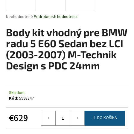
á
j
Priemerné
Neohodnotené
Podrobnosti hodnotenia
s
hodnotenie
produktu
Body kit vhodný pre BMW
ť
je
?
0,0
radu 5 E60 Sedan bez LCI
z
5
(2003-2007) M-Technik
hviezdičiek.
Design s PDC 24mm
HĽADAŤ
Skladom
O
Kód:
5993347
d
p
€629
o
DO KOŠÍKA
r
Jednotková
ú
cena: