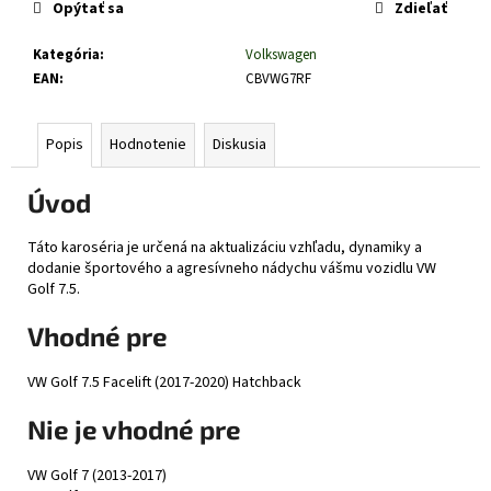
č
Opýtať sa
Zdieľať
a
m
Kategória
:
Volkswagen
e
EAN
:
CBVWG7RF
Popis
Hodnotenie
Diskusia
Úvod
Táto karoséria je určená na aktualizáciu vzhľadu, dynamiky a
dodanie športového a agresívneho nádychu vášmu vozidlu VW
Golf 7.5.
Vhodné pre
VW Golf 7.5 Facelift (2017-2020) Hatchback
Nie je vhodné pre
VW Golf 7 (2013-2017)