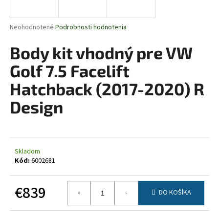
á
j
Priemerné
Neohodnotené
Podrobnosti hodnotenia
s
hodnotenie
produktu
Body kit vhodný pre VW
ť
je
?
0,0
Golf 7.5 Facelift
z
5
Hatchback (2017-2020) R
hviezdičiek.
Design
HĽADAŤ
Skladom
O
Kód:
6002681
d
p
€839
o
DO KOŠÍKA
r
Jednotková
ú
cena: