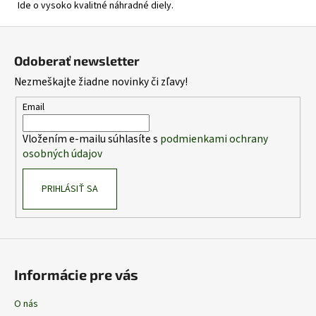
Ide o vysoko kvalitné náhradné diely.
Z
á
Odoberať newsletter
p
Nezmeškajte žiadne novinky či zľavy!
ä
t
Email
i
Vložením e-mailu súhlasíte s
podmienkami ochrany
e
osobných údajov
PRIHLÁSIŤ SA
Informácie pre vás
O nás