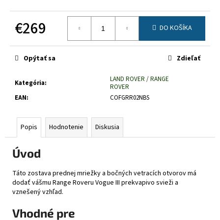
č
a
€269
m
DO KOŠÍKA
e
Jednotková
cena:
Opýtať sa
Zdieľať
LAND ROVER / RANGE
Kategória
:
ROVER
EAN
:
COFGRR02NBS
Popis
Hodnotenie
Diskusia
Úvod
Táto zostava prednej mriežky a bočných vetracích otvorov má
dodať vášmu Range Roveru Vogue III prekvapivo svieži a
vznešený vzhľad.
Vhodné pre