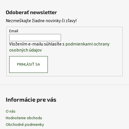
Z
á
Odoberať newsletter
p
Nezmeškajte žiadne novinky či zľavy!
ä
t
Email
i
Vložením e-mailu súhlasíte s
podmienkami ochrany
e
osobných údajov
PRIHLÁSIŤ SA
Informácie pre vás
O nás
Hodnotenie obchodu
Obchodné podmienky