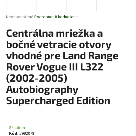
á
j
Priemerné
Neohodnotené
Podrobnosti hodnotenia
s
hodnotenie
produktu
Centrálna mriežka a
ť
je
?
0,0
bočné vetracie otvory
z
5
vhodné pre Land Range
hviezdičiek.
Rover Vogue III L322
HĽADAŤ
(2002-2005)
Autobiography
O
Supercharged Edition
d
p
o
r
Skladom
ú
Kód:
5992078