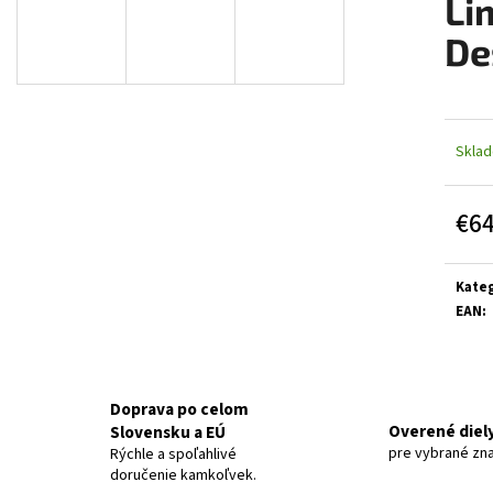
Li
De
Skla
€6
Jedn
cena:
Kateg
EAN
:
Doprava po celom
Overené diel
Slovensku a EÚ
pre vybrané zn
Rýchle a spoľahlivé
doručenie kamkoľvek.