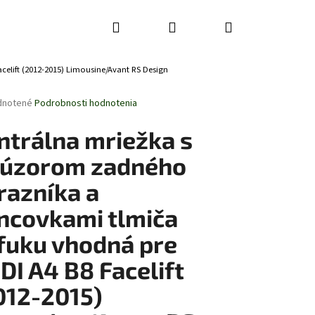
Hľadať
Prihlásenie
Nákupný
elift (2012-2015) Limousine/Avant RS Design
košík
rné
dnotené
Podrobnosti hodnotenia
enie
tu
ntrálna mriežka s
fúzorom zadného
razníka a
čiek.
ncovkami tlmiča
fuku vhodná pre
DI A4 B8 Facelift
012-2015)