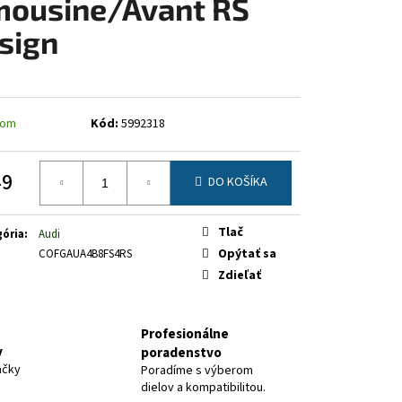
mousine/Avant RS
sign
dom
Kód:
5992318
49
DO KOŠÍKA
otková
Tlač
ória
:
Audi
Opýtať sa
COFGAUA4B8FS4RS
Zdieľať
Profesionálne
y
poradenstvo
ačky
Poradíme s výberom
dielov a kompatibilitou.