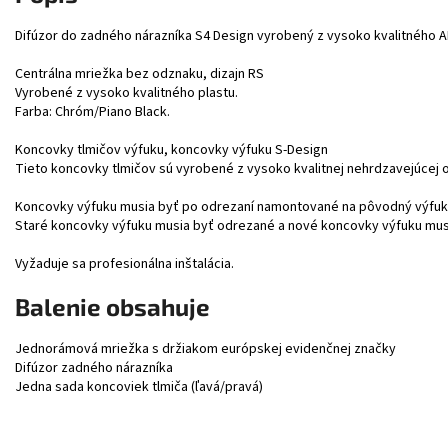
Difúzor do zadného nárazníka S4 Design vyrobený z vysoko kvalitného A
Centrálna mriežka bez odznaku, dizajn RS
Vyrobené z vysoko kvalitného plastu.
Farba: Chróm/Piano Black.
Koncovky tlmičov výfuku, koncovky výfuku S-Design
Tieto koncovky tlmičov sú vyrobené z vysoko kvalitnej nehrdzavejúcej o
Koncovky výfuku musia byť po odrezaní namontované na pôvodný výfu
Staré koncovky výfuku musia byť odrezané a nové koncovky výfuku mus
Vyžaduje sa profesionálna inštalácia.
Balenie obsahuje
Jednorámová mriežka s držiakom európskej evidenčnej značky
Difúzor zadného nárazníka
Jedna sada koncoviek tlmiča (ľavá/pravá)