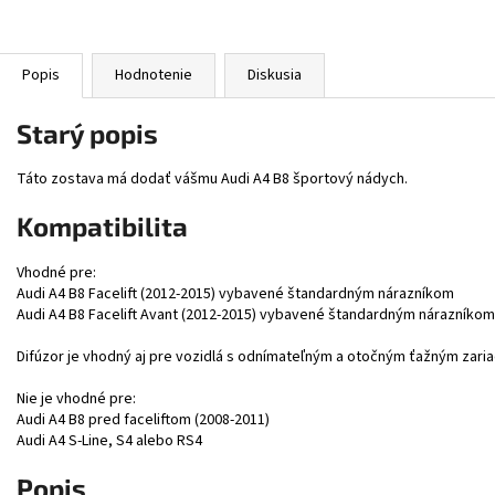
Popis
Hodnotenie
Diskusia
Starý popis
Táto zostava má dodať vášmu Audi A4 B8 športový nádych.
Kompatibilita
Vhodné pre:
Audi A4 B8 Facelift (2012-2015) vybavené štandardným nárazníkom
Audi A4 B8 Facelift Avant (2012-2015) vybavené štandardným nárazníkom
Difúzor je vhodný aj pre vozidlá s odnímateľným a otočným ťažným zariad
Nie je vhodné pre:
Audi A4 B8 pred faceliftom (2008-2011)
Audi A4 S-Line, S4 alebo RS4
Popis