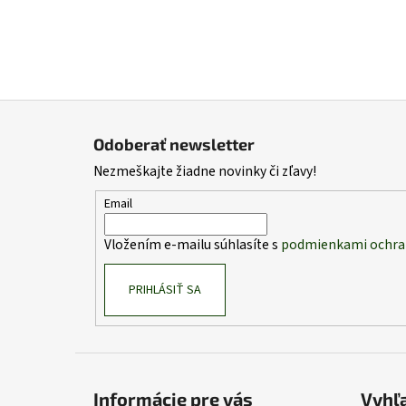
Z
á
Odoberať newsletter
p
Nezmeškajte žiadne novinky či zľavy!
ä
t
Email
i
Vložením e-mailu súhlasíte s
podmienkami ochra
e
PRIHLÁSIŤ SA
Informácie pre vás
Vyhľ