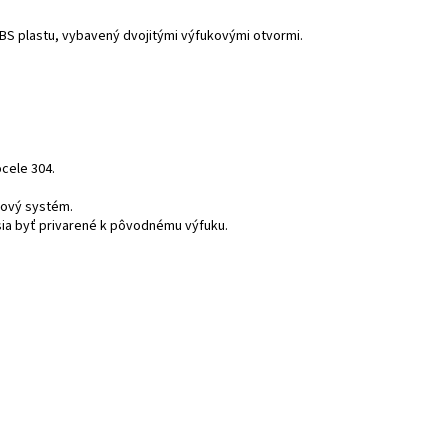
BS plastu, vybavený dvojitými výfukovými otvormi.
cele 304.
kový systém.
ia byť privarené k pôvodnému výfuku.