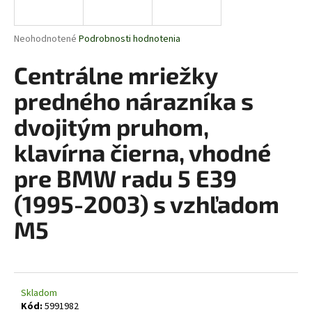
á
j
Priemerné
Neohodnotené
Podrobnosti hodnotenia
s
hodnotenie
produktu
Centrálne mriežky
ť
je
?
0,0
predného nárazníka s
z
5
dvojitým pruhom,
hviezdičiek.
klavírna čierna, vhodné
HĽADAŤ
pre BMW radu 5 E39
(1995-2003) s vzhľadom
O
M5
d
p
o
r
Skladom
ú
Kód:
5991982