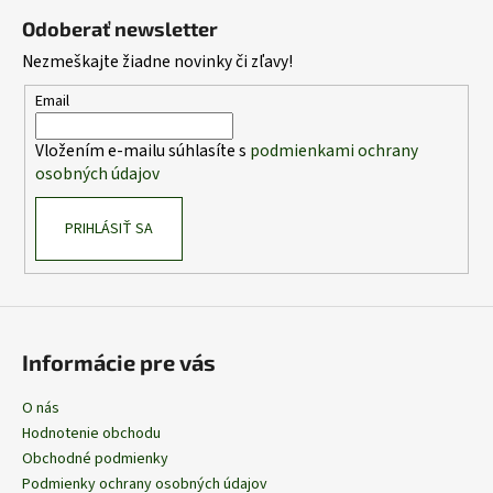
á
Odoberať newsletter
p
Nezmeškajte žiadne novinky či zľavy!
ä
t
Email
i
Vložením e-mailu súhlasíte s
podmienkami ochrany
e
osobných údajov
PRIHLÁSIŤ SA
Informácie pre vás
O nás
Hodnotenie obchodu
Obchodné podmienky
Podmienky ochrany osobných údajov