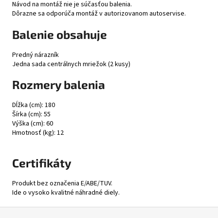
Návod na montáž nie je súčasťou balenia.
Dôrazne sa odporúča montáž v autorizovanom autoservise.
Balenie obsahuje
Predný nárazník
Jedna sada centrálnych mriežok (2 kusy)
Rozmery balenia
Dĺžka (cm): 180
Šírka (cm): 55
Výška (cm): 60
Hmotnosť (kg): 12
Certifikáty
Produkt bez označenia E/ABE/TUV.
Ide o vysoko kvalitné náhradné diely.
Z