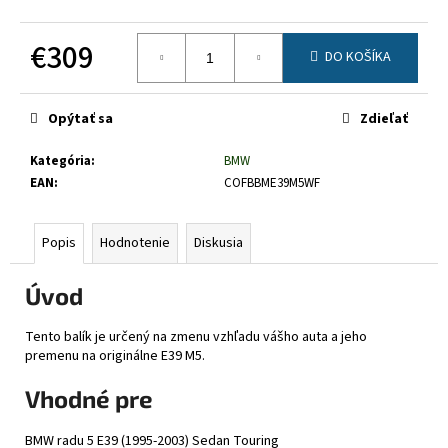
č
a
€309
m
DO KOŠÍKA
e
Jednotková
cena:
Opýtať sa
Zdieľať
Kategória
:
BMW
EAN
:
COFBBME39M5WF
Popis
Hodnotenie
Diskusia
Úvod
Tento balík je určený na zmenu vzhľadu vášho auta a jeho
premenu na originálne E39 M5.
Vhodné pre
BMW radu 5 E39 (1995-2003) Sedan Touring