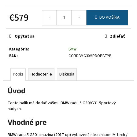
č
a
€579
m
DO KOŠÍKA
e
Jednotková
cena:
Opýtať sa
Zdieľať
Kategória
:
BMW
EAN
:
CORDBMG30MPDOPBTYB
Popis
Hodnotenie
Diskusia
Úvod
Tento balík má dodať vášmu BMW radu 5 G30/G31 športový
nádych.
Vhodné pre
BMW radu 5 G30 Limuzína (2017-up) vybavená nárazníkom M-tech /