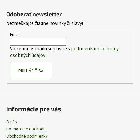
Z
á
Odoberať newsletter
p
Nezmeškajte žiadne novinky či zľavy!
ä
t
Email
i
Vložením e-mailu súhlasíte s
podmienkami ochrany
e
osobných údajov
PRIHLÁSIŤ SA
Informácie pre vás
O nás
Hodnotenie obchodu
Obchodné podmienky