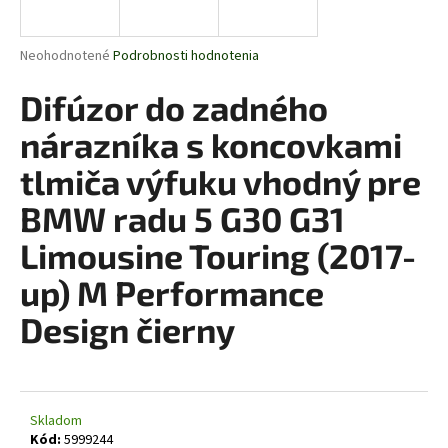
á
j
Priemerné
Neohodnotené
Podrobnosti hodnotenia
s
hodnotenie
produktu
Difúzor do zadného
ť
je
?
0,0
nárazníka s koncovkami
z
5
tlmiča výfuku vhodný pre
hviezdičiek.
BMW radu 5 G30 G31
HĽADAŤ
Limousine Touring (2017-
up) M Performance
O
Design čierny
d
p
o
r
Skladom
ú
Kód:
5999244