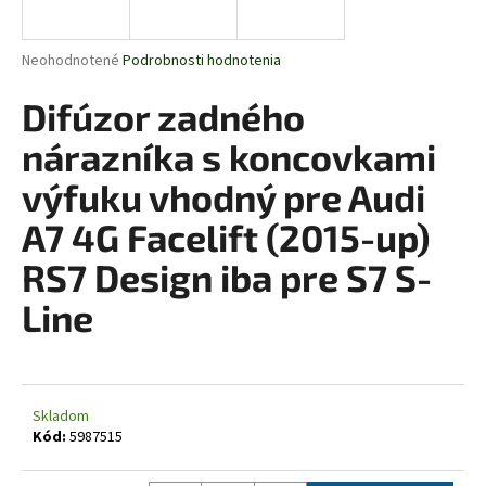
á
j
Priemerné
Neohodnotené
Podrobnosti hodnotenia
s
hodnotenie
produktu
Difúzor zadného
ť
je
?
0,0
nárazníka s koncovkami
z
5
výfuku vhodný pre Audi
hviezdičiek.
A7 4G Facelift (2015-up)
HĽADAŤ
RS7 Design iba pre S7 S-
Line
O
d
p
o
Skladom
Kód:
5987515
r
ú