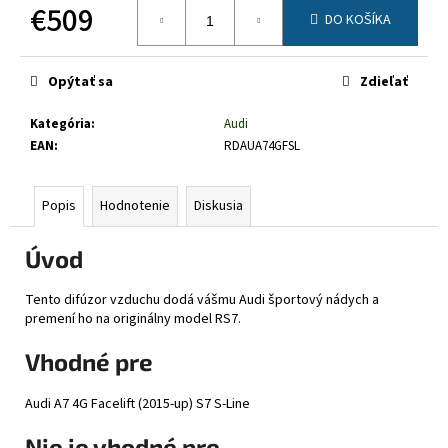
č
€509
DO KOŠÍKA
a
Jednotková
m
cena:
e
Opýtať sa
Zdieľať
Kategória
:
Audi
EAN
:
RDAUA74GFSL
Popis
Hodnotenie
Diskusia
Úvod
Tento difúzor vzduchu dodá vášmu Audi športový nádych a
premení ho na originálny model RS7.
Vhodné pre
Audi A7 4G Facelift (2015-up) S7 S-Line
Nie je vhodné pre