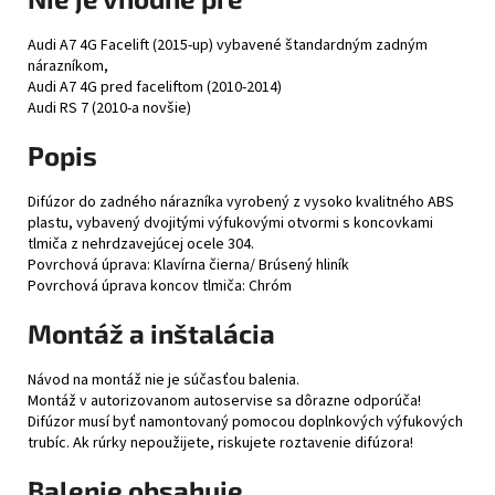
Audi A7 4G Facelift (2015-up) vybavené štandardným zadným
nárazníkom,
Audi A7 4G pred faceliftom (2010-2014)
Audi RS 7 (2010-a novšie)
Popis
Difúzor do zadného nárazníka vyrobený z vysoko kvalitného ABS
plastu, vybavený dvojitými výfukovými otvormi s koncovkami
tlmiča z nehrdzavejúcej ocele 304.
Povrchová úprava: Klavírna čierna/ Brúsený hliník
Povrchová úprava koncov tlmiča: Chróm
Montáž a inštalácia
Návod na montáž nie je súčasťou balenia.
Montáž v autorizovanom autoservise sa dôrazne odporúča!
Difúzor musí byť namontovaný pomocou doplnkových výfukových
trubíc. Ak rúrky nepoužijete, riskujete roztavenie difúzora!
Balenie obsahuje