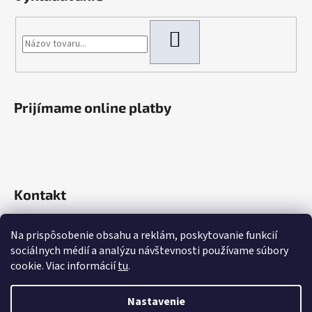
HĽADAŤ
Prijímame online platby
Kontakt
info
@
rokaautoparts.sk
Na prispôsobenie obsahu a reklám, poskytovanie funkcií
+421 907 621 753
sociálnych médií a analýzu návštevnosti používame súbory
+421 907 621 753
cookie. Viac informácií
tu
.
Nastavenie