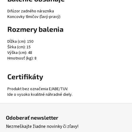
Difúzor zadného nárazníka
Koncovky tlmičov (ľavý-pravý)
Rozmery balenia
Dĺžka (cm): 150
Šírka (cm): 15
Výška (cm): 48
Hmotnosť (kg): 8
Certifikáty
Produkt bez označenia E/ABE/TUV.
Ide o vysoko kvalitné náhradné diely.
Z
á
Odoberať newsletter
p
Nezmeškajte žiadne novinky či zľavy!
ä