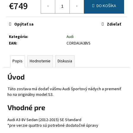
č
€749
DO KOŠÍKA
a
Jednotková
m
cena:
e
Opýtať sa
Zdieľať
Kategória
:
Audi
EAN
:
CORDAUA38VS
Popis
Hodnotenie
Diskusia
Úvod
Táto zostava má dodať vášmu Audi športový nádych a premeniť
ho na originálny model S3.
Vhodné pre
Audi A3 8V Sedan (2012-2015) SE Standard
*pre verzie quattro sú potrebné dodatočné úpravy