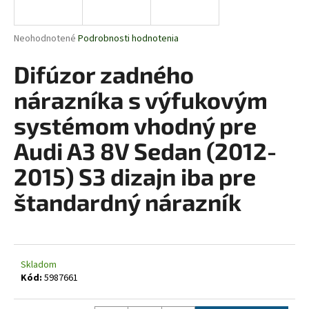
á
j
Priemerné
Neohodnotené
Podrobnosti hodnotenia
s
hodnotenie
produktu
Difúzor zadného
ť
je
?
0,0
nárazníka s výfukovým
z
5
systémom vhodný pre
hviezdičiek.
Audi A3 8V Sedan (2012-
HĽADAŤ
2015) S3 dizajn iba pre
štandardný nárazník
O
d
p
o
Skladom
Kód:
5987661
r
ú