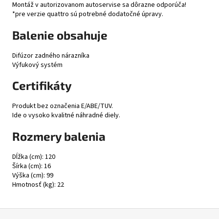
Montáž v autorizovanom autoservise sa dôrazne odporúča!
*pre verzie quattro sú potrebné dodatočné úpravy.
Balenie obsahuje
Difúzor zadného nárazníka
Výfukový systém
Certifikáty
Produkt bez označenia E/ABE/TUV.
Ide o vysoko kvalitné náhradné diely.
Rozmery balenia
Dĺžka (cm): 120
Šírka (cm): 16
Výška (cm): 99
Hmotnosť (kg): 22
Z