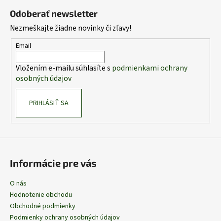
á
Odoberať newsletter
p
Nezmeškajte žiadne novinky či zľavy!
ä
t
Email
i
Vložením e-mailu súhlasíte s
podmienkami ochrany
e
osobných údajov
PRIHLÁSIŤ SA
Informácie pre vás
O nás
Hodnotenie obchodu
Obchodné podmienky
Podmienky ochrany osobných údajov