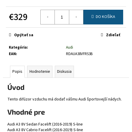
č
a
€329
m
DO KOŠÍKA
e
Jednotková
cena:
Opýtať sa
Zdieľať
Kategória
:
Audi
EAN
:
RDAUA38VFRS3B
Popis
Hodnotenie
Diskusia
Úvod
Tento difúzor vzduchu má dodať vášmu Audi športovejší nádych.
Vhodné pre
Audi A3 8V Sedan Facelift (2016-2019) S-line
Audi A3 8V Cabrio Facelift (2016-2019) S-line