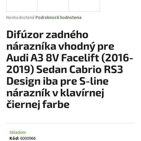
á
j
Priemerné
Neohodnotené
Podrobnosti hodnotenia
s
hodnotenie
produktu
Difúzor zadného
ť
je
?
0,0
nárazníka vhodný pre
z
5
Audi A3 8V Facelift (2016-
hviezdičiek.
2019) Sedan Cabrio RS3
HĽADAŤ
Design iba pre S-line
nárazník v klavírnej
O
čiernej farbe
d
p
o
r
Skladom
ú
Kód:
6000966