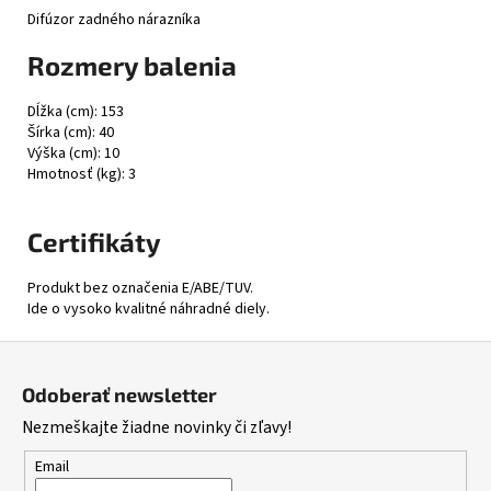
Difúzor zadného nárazníka
Rozmery balenia
Dĺžka (cm): 153
Šírka (cm): 40
Výška (cm): 10
Hmotnosť (kg): 3
Certifikáty
Produkt bez označenia E/ABE/TUV.
Ide o vysoko kvalitné náhradné diely.
Z
á
Odoberať newsletter
p
Nezmeškajte žiadne novinky či zľavy!
ä
t
Email