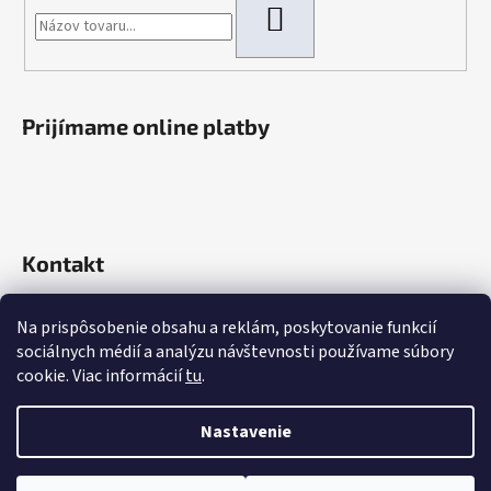
HĽADAŤ
Prijímame online platby
Kontakt
info
@
rokaautoparts.sk
Na prispôsobenie obsahu a reklám, poskytovanie funkcií
+421 907 621 753
sociálnych médií a analýzu návštevnosti používame súbory
+421 907 621 753
cookie. Viac informácií
tu
.
Nastavenie
Vytvoril Shoptet
Copyright 2026
ROKA Autoparts
. Všetky práva vyhradené.
Upraviť