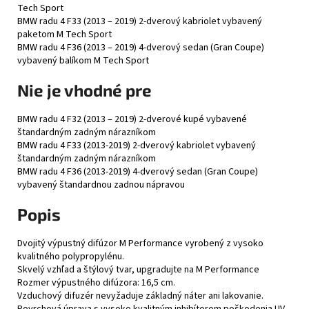
Tech Sport
BMW radu 4 F33 (2013 – 2019) 2-dverový kabriolet vybavený
paketom M Tech Sport
BMW radu 4 F36 (2013 – 2019) 4-dverový sedan (Gran Coupe)
vybavený balíkom M Tech Sport
Nie je vhodné pre
BMW radu 4 F32 (2013 – 2019) 2-dverové kupé vybavené
štandardným zadným nárazníkom
BMW radu 4 F33 (2013-2019) 2-dverový kabriolet vybavený
štandardným zadným nárazníkom
BMW radu 4 F36 (2013-2019) 4-dverový sedan (Gran Coupe)
vybavený štandardnou zadnou nápravou
Popis
Dvojitý výpustný difúzor M Performance vyrobený z vysoko
kvalitného polypropylénu.
Skvelý vzhľad a štýlový tvar, upgradujte na M Performance
Rozmer výpustného difúzora: 16,5 cm.
Vzduchový difuzér nevyžaduje základný náter ani lakovanie.
Povrchová úprava s vysoko kvalitným inhibítorom poškodenia UV