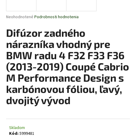
á
j
Priemerné
Neohodnotené
Podrobnosti hodnotenia
s
hodnotenie
produktu
Difúzor zadného
ť
je
?
0,0
nárazníka vhodný pre
z
5
BMW radu 4 F32 F33 F36
hviezdičiek.
(2013-2019) Coupé Cabrio
HĽADAŤ
M Performance Design s
karbónovou fóliou, ľavý,
O
dvojitý vývod
d
p
o
r
Skladom
ú
Kód:
5999481