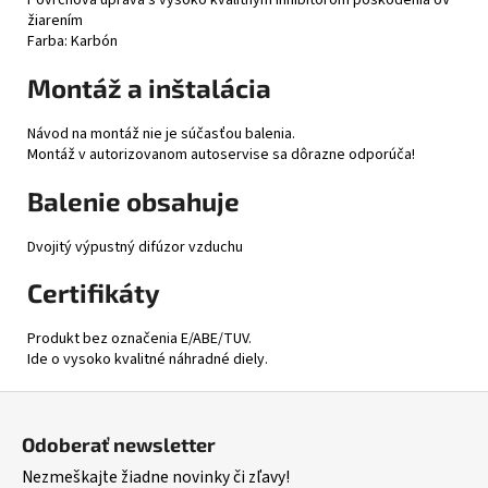
žiarením
Farba: Karbón
Montáž a inštalácia
Návod na montáž nie je súčasťou balenia.
Montáž v autorizovanom autoservise sa dôrazne odporúča!
Balenie obsahuje
Dvojitý výpustný difúzor vzduchu
Certifikáty
Produkt bez označenia E/ABE/TUV.
Ide o vysoko kvalitné náhradné diely.
Z
á
Odoberať newsletter
p
Nezmeškajte žiadne novinky či zľavy!