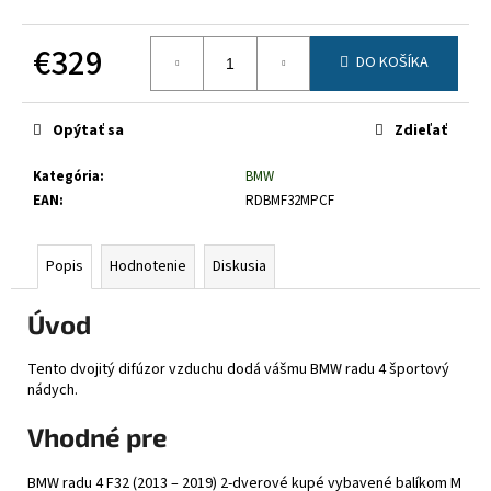
č
a
€329
m
DO KOŠÍKA
e
Jednotková
cena:
Opýtať sa
Zdieľať
Kategória
:
BMW
EAN
:
RDBMF32MPCF
Popis
Hodnotenie
Diskusia
Úvod
Tento dvojitý difúzor vzduchu dodá vášmu BMW radu 4 športový
nádych.
Vhodné pre
BMW radu 4 F32 (2013 – 2019) 2-dverové kupé vybavené balíkom M