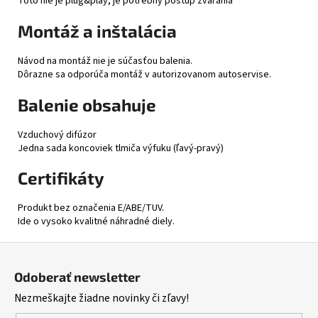
Toto nie je plug&play, je potrebný postup zvárania
Montáž a inštalácia
Návod na montáž nie je súčasťou balenia.
Dôrazne sa odporúča montáž v autorizovanom autoservise.
Balenie obsahuje
Vzduchový difúzor
Jedna sada koncoviek tlmiča výfuku (ľavý-pravý)
Certifikáty
Produkt bez označenia E/ABE/TUV.
Ide o vysoko kvalitné náhradné diely.
Z
á
Odoberať newsletter
p
Nezmeškajte žiadne novinky či zľavy!
ä