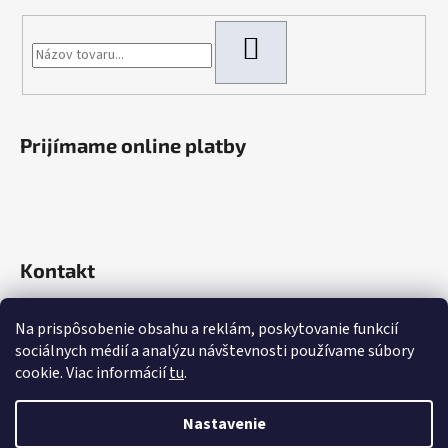
HĽADAŤ
Prijímame online platby
Kontakt
info
@
rokaautoparts.sk
Na prispôsobenie obsahu a reklám, poskytovanie funkcií
+421 907 621 753
sociálnych médií a analýzu návštevnosti používame súbory
+421 907 621 753
cookie. Viac informácií
tu
.
Nastavenie
Vytvoril Shoptet