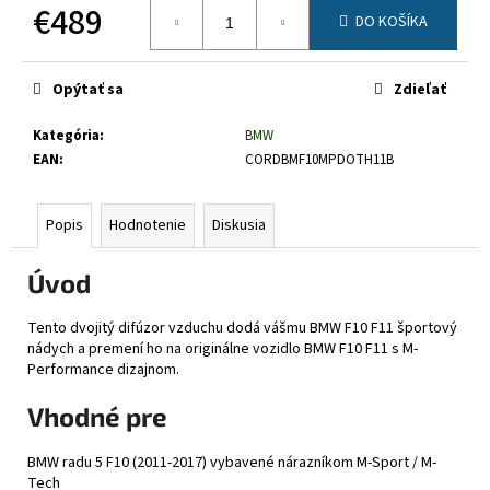
č
€489
DO KOŠÍKA
a
Jednotková
m
cena:
e
Opýtať sa
Zdieľať
Kategória
:
BMW
EAN
:
CORDBMF10MPDOTH11B
Popis
Hodnotenie
Diskusia
Úvod
Tento dvojitý difúzor vzduchu dodá vášmu BMW F10 F11 športový
nádych a premení ho na originálne vozidlo BMW F10 F11 s M-
Performance dizajnom.
Vhodné pre
BMW radu 5 F10 (2011-2017) vybavené nárazníkom M-Sport / M-
Tech