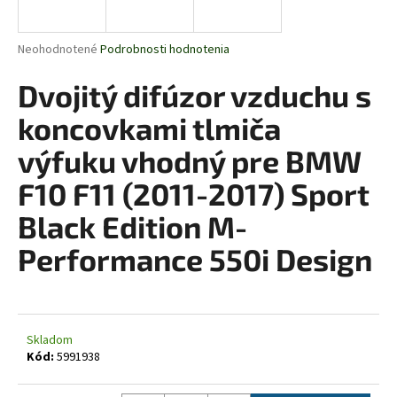
á
j
Priemerné
Neohodnotené
Podrobnosti hodnotenia
s
hodnotenie
produktu
Dvojitý difúzor vzduchu s
ť
je
?
0,0
koncovkami tlmiča
z
5
výfuku vhodný pre BMW
hviezdičiek.
F10 F11 (2011-2017) Sport
HĽADAŤ
Black Edition M-
Performance 550i Design
O
d
p
o
Skladom
Kód:
5991938
r
ú