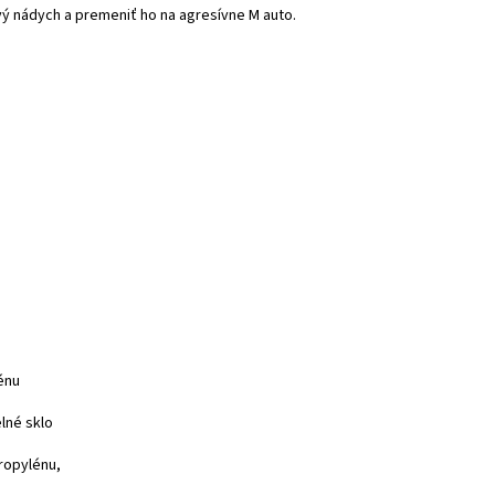
vý nádych a premeniť ho na agresívne M auto.
énu
lné sklo
ropylénu,