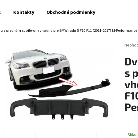
s
Kontakty
Obchodné podmienky
chu s predným spojlerom vhodný pre BMW radu 5 F10 F11 (2011-2017) M-Performance
Čo potrebujete nájsť?
Prieme
Neoho
hodnot
produk
HĽADAŤ
Dv
je
0,0
s 
z
5
vh
Odporúčame
hviezdi
F1
Pe
Skla