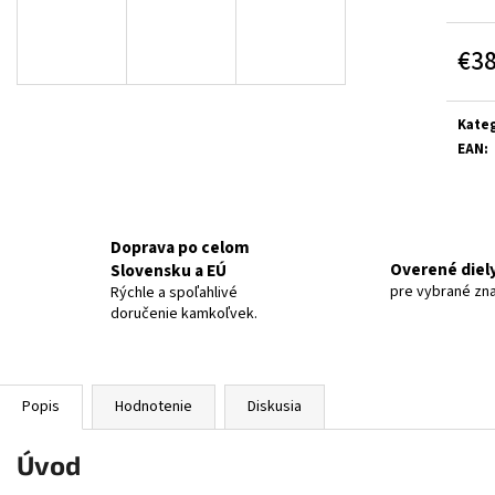
€3
Jedn
cena:
Kateg
EAN
:
Doprava po celom
Overené diel
Slovensku a EÚ
pre vybrané zn
Rýchle a spoľahlivé
doručenie kamkoľvek.
Popis
Hodnotenie
Diskusia
Úvod