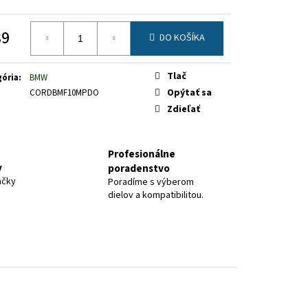
89
DO KOŠÍKA
otková
Tlač
ória
:
BMW
Opýtať sa
CORDBMF10MPDO
Zdieľať
Profesionálne
y
poradenstvo
ačky
Poradíme s výberom
dielov a kompatibilitou.