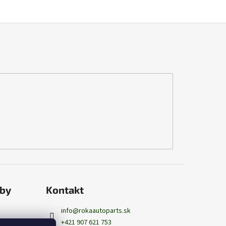
tby
Kontakt
info
@
rokaautoparts.sk
+421 907 621 753