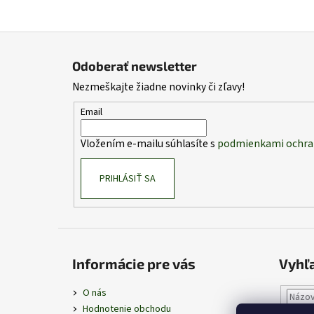
Z
á
Odoberať newsletter
p
Nezmeškajte žiadne novinky či zľavy!
ä
t
Email
i
Vložením e-mailu súhlasíte s
podmienkami ochra
e
PRIHLÁSIŤ SA
Informácie pre vás
Vyhľ
O nás
Hodnotenie obchodu