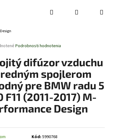
Hľadať
Prihlásenie
Nákupný
 Design
košík
rné
dnotené
Podrobnosti hodnotenia
enie
tu
ojitý difúzor vzduchu
predným spojlerom
odný pre BMW radu 5
čiek.
0 F11 (2011-2017) M-
rformance Design
dom
Kód:
5990768