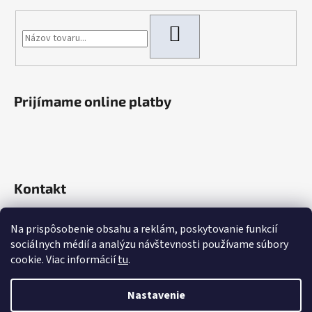
HĽADAŤ
Prijímame online platby
Kontakt
info
@
rokaautoparts.sk
Na prispôsobenie obsahu a reklám, poskytovanie funkcií
+421 907 621 753
sociálnych médií a analýzu návštevnosti používame súbory
+421 907 621 753
cookie. Viac informácií
tu
.
Nastavenie
Vytvoril Shoptet