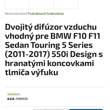
á
j
Priemerné
Neohodnotené
Podrobnosti hodnotenia
s
hodnotenie
produktu
Dvojitý difúzor vzduchu
ť
je
?
0,0
vhodný pre BMW F10 F11
z
5
Sedan Touring 5 Series
hviezdičiek.
(2011-2017) 550i Design s
HĽADAŤ
hranatými koncovkami
tlmiča výfuku
O
d
p
o
Skladom
Kód:
5990500
r
ú