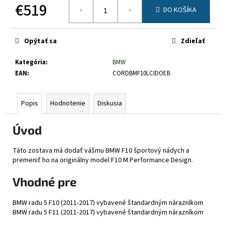
č
€519
DO KOŠÍKA
a
Jednotková
m
cena:
e
Opýtať sa
Zdieľať
Kategória
:
BMW
EAN
:
CORDBMF10LCIDOEB
Popis
Hodnotenie
Diskusia
Úvod
Táto zostava má dodať vášmu BMW F10 športový nádych a
premeniť ho na originálny model F10 M Performance Design.
Vhodné pre
BMW radu 5 F10 (2011-2017) vybavené štandardným nárazníkom
BMW radu 5 F11 (2011-2017) vybavené štandardným nárazníkom