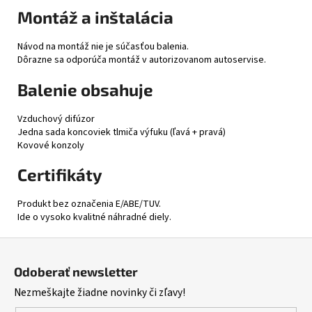
Montáž a inštalácia
Návod na montáž nie je súčasťou balenia.
Dôrazne sa odporúča montáž v autorizovanom autoservise.
Balenie obsahuje
Vzduchový difúzor
Jedna sada koncoviek tlmiča výfuku (ľavá + pravá)
Kovové konzoly
Certifikáty
Produkt bez označenia E/ABE/TUV.
Ide o vysoko kvalitné náhradné diely.
Z
á
Odoberať newsletter
p
Nezmeškajte žiadne novinky či zľavy!
ä