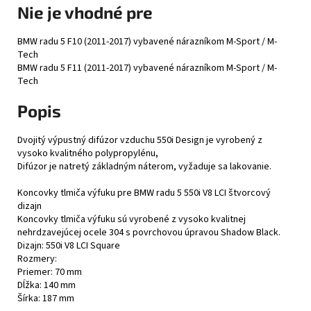
Nie je vhodné pre
BMW radu 5 F10 (2011-2017) vybavené nárazníkom M-Sport / M-
Tech
BMW radu 5 F11 (2011-2017) vybavené nárazníkom M-Sport / M-
Tech
Popis
Dvojitý výpustný difúzor vzduchu 550i Design je vyrobený z
vysoko kvalitného polypropylénu,
Difúzor je natretý základným náterom, vyžaduje sa lakovanie.
Koncovky tlmiča výfuku pre BMW radu 5 550i V8 LCI štvorcový
dizajn
Koncovky tlmiča výfuku sú vyrobené z vysoko kvalitnej
nehrdzavejúcej ocele 304 s povrchovou úpravou Shadow Black.
Dizajn: 550i V8 LCI Square
Rozmery:
Priemer: 70 mm
Dĺžka: 140 mm
Šírka: 187 mm