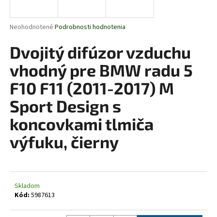
á
j
Priemerné
Neohodnotené
Podrobnosti hodnotenia
s
hodnotenie
produktu
Dvojitý difúzor vzduchu
ť
je
?
0,0
vhodný pre BMW radu 5
z
5
F10 F11 (2011-2017) M
hviezdičiek.
Sport Design s
HĽADAŤ
koncovkami tlmiča
výfuku, čierny
O
d
p
o
Skladom
Kód:
5987613
r
ú