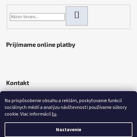
HĽADAŤ
Prijímame online platby
Kontakt
info
@
rokaautoparts.sk
Na prispôsobenie obsahu a reklám, poskytovanie funkcií
+421 907 621 753
sociálnych médií a analýzu návštevnosti používame súbory
+421 907 621 753
cookie. Viac informácií
tu
.
Nastavenie
Vytvoril Shoptet