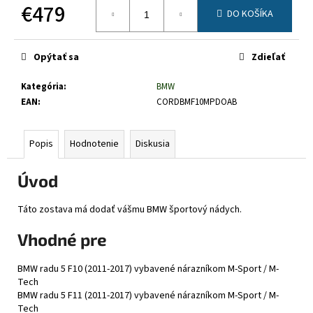
č
€479
DO KOŠÍKA
a
Jednotková
m
cena:
e
Opýtať sa
Zdieľať
Kategória
:
BMW
EAN
:
CORDBMF10MPDOAB
Popis
Hodnotenie
Diskusia
Úvod
Táto zostava má dodať vášmu BMW športový nádych.
Vhodné pre
BMW radu 5 F10 (2011-2017) vybavené nárazníkom M-Sport / M-
Tech
BMW radu 5 F11 (2011-2017) vybavené nárazníkom M-Sport / M-
Tech