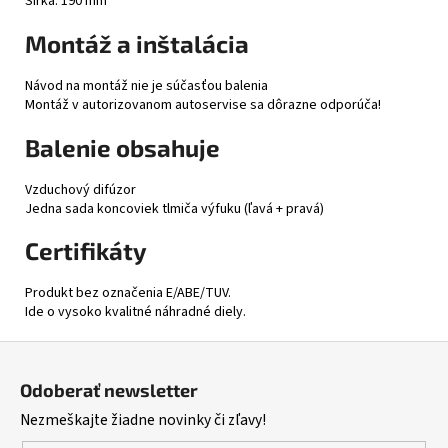
Šírka: 190 mm
Montáž a inštalácia
Návod na montáž nie je súčasťou balenia
Montáž v autorizovanom autoservise sa dôrazne odporúča!
Balenie obsahuje
Vzduchový difúzor
Jedna sada koncoviek tlmiča výfuku (ľavá + pravá)
Certifikáty
Produkt bez označenia E/ABE/TUV.
Ide o vysoko kvalitné náhradné diely.
Z
á
Odoberať newsletter
p
Nezmeškajte žiadne novinky či zľavy!
ä