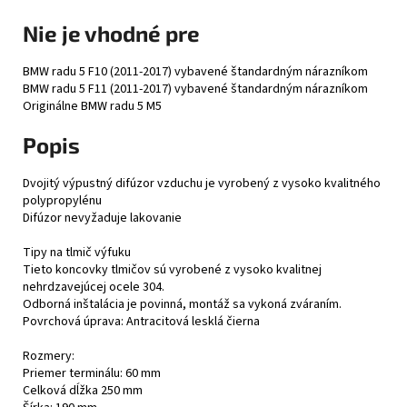
Nie je vhodné pre
BMW radu 5 F10 (2011-2017) vybavené štandardným nárazníkom
BMW radu 5 F11 (2011-2017) vybavené štandardným nárazníkom
Originálne BMW radu 5 M5
Popis
Dvojitý výpustný difúzor vzduchu je vyrobený z vysoko kvalitného
polypropylénu
Difúzor nevyžaduje lakovanie
Tipy na tlmič výfuku
Tieto koncovky tlmičov sú vyrobené z vysoko kvalitnej
nehrdzavejúcej ocele 304.
Odborná inštalácia je povinná, montáž sa vykoná zváraním.
Povrchová úprava: Antracitová lesklá čierna
Rozmery:
Priemer terminálu: 60 mm
Celková dĺžka 250 mm