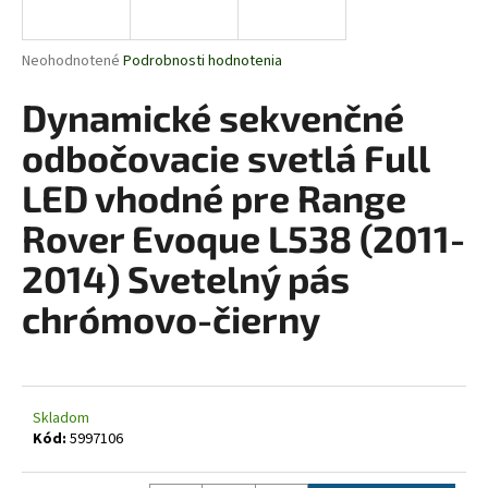
á
j
Priemerné
Neohodnotené
Podrobnosti hodnotenia
s
hodnotenie
produktu
Dynamické sekvenčné
ť
je
?
0,0
odbočovacie svetlá Full
z
5
LED vhodné pre Range
hviezdičiek.
Rover Evoque L538 (2011-
HĽADAŤ
2014) Svetelný pás
chrómovo-čierny
O
d
p
o
Skladom
Kód:
5997106
r
ú