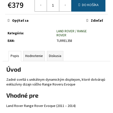
č
€379
DO KOŠÍKA
a
Jednotková
m
cena:
e
Opýtať sa
Zdieľať
LAND ROVER / RANGE
Kategória
:
ROVER
EAN
:
TLRREL358
Popis
Hodnotenie
Diskusia
Úvod
Zadné svetlá s unikátnym dynamickým displejom, ktoré dotvárajú
exkluzívny dizajn vášho Range Roveru Evoque
Vhodné pre
Land Rover Range Rover Evoque (2011 – 2014)