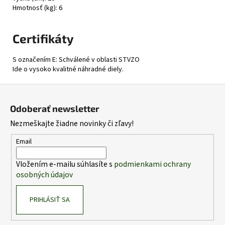
Hmotnosť (kg): 6
Certifikáty
S označením E: Schválené v oblasti STVZO
Ide o vysoko kvalitné náhradné diely.
Z
á
Odoberať newsletter
p
Nezmeškajte žiadne novinky či zľavy!
ä
t
Email
i
Vložením e-mailu súhlasíte s
podmienkami ochrany
e
osobných údajov
PRIHLÁSIŤ SA