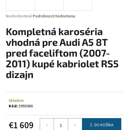
á
j
Priemerné
Neohodnotené
Podrobnosti hodnotenia
s
hodnotenie
produktu
Kompletná karoséria
ť
je
?
0,0
vhodná pre Audi A5 8T
z
5
pred faceliftom (2007-
hviezdičiek.
2011) kupé kabriolet RS5
HĽADAŤ
dizajn
O
d
Skladom
p
Kód:
5993086
o
r
€1 609
ú
DO KOŠÍKA