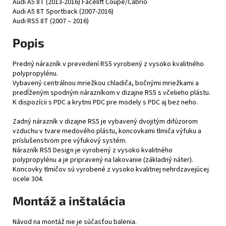
Audi A5 8T (2013-2016) Facelift Coupe/Cabrio
Audi A5 8T Sportback (2007-2016)
Audi RS5 8T (2007 – 2016)
Popis
Predný nárazník v prevedení RS5 vyrobený z vysoko kvalitného
polypropylénu.
Vybavený centrálnou mriežkou chladiča, bočnými mriežkami a
predĺženým spodným nárazníkom v dizajne RS5 s včelieho plástu.
K dispozícii s PDC a krytmi PDC pre modely s PDC aj bez neho.
Zadný nárazník v dizajne RS5 je vybavený dvojitým difúzorom
vzduchu v tvare medového plástu, koncovkami tlmiča výfuku a
príslušenstvom pre výfukový systém.
Nárazník RS5 Design je vyrobený z vysoko kvalitného
polypropylénu a je pripravený na lakovanie (základný náter).
Koncovky tlmičov sú vyrobené z vysoko kvalitnej nehrdzavejúcej
ocele 304.
Montáž a inštalácia
Návod na montáž nie je súčasťou balenia.