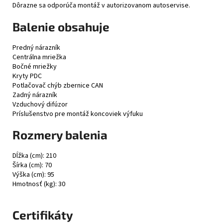
Dôrazne sa odporúča montáž v autorizovanom autoservise.
Balenie obsahuje
Predný nárazník
Centrálna mriežka
Bočné mriežky
Kryty PDC
Potlačovač chýb zbernice CAN
Zadný nárazník
Vzduchový difúzor
Príslušenstvo pre montáž koncoviek výfuku
Rozmery balenia
Dĺžka (cm): 210
Šírka (cm): 70
Výška (cm): 95
Hmotnosť (kg): 30
Certifikáty