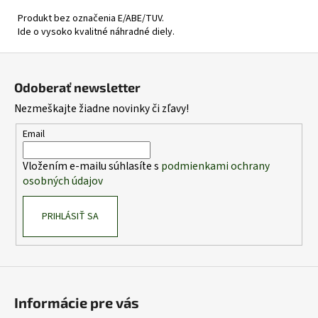
Produkt bez označenia E/ABE/TUV.
Ide o vysoko kvalitné náhradné diely.
Z
á
Odoberať newsletter
p
Nezmeškajte žiadne novinky či zľavy!
ä
t
Email
i
Vložením e-mailu súhlasíte s
podmienkami ochrany
e
osobných údajov
PRIHLÁSIŤ SA
Informácie pre vás