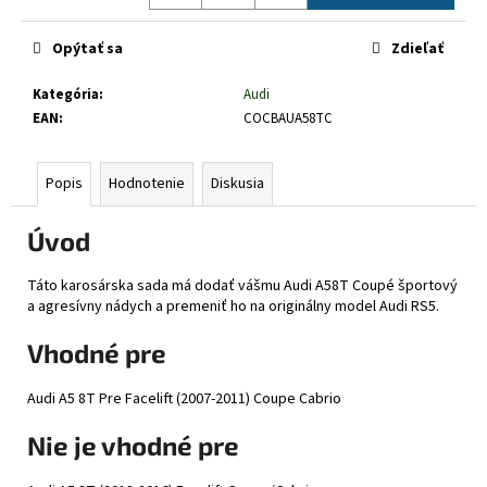
č
Jednotková
a
cena:
Opýtať sa
Zdieľať
m
e
Kategória
:
Audi
EAN
:
COCBAUA58TC
Popis
Hodnotenie
Diskusia
Úvod
Táto karosárska sada má dodať vášmu Audi A58T Coupé športový
a agresívny nádych a premeniť ho na originálny model Audi RS5.
Vhodné pre
Audi A5 8T Pre Facelift (2007-2011) Coupe Cabrio
Nie je vhodné pre