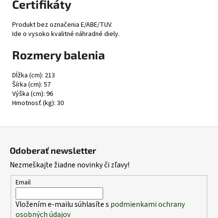
Certifikáty
Produkt bez označenia E/ABE/TUV.
Ide o vysoko kvalitné náhradné diely.
Rozmery balenia
Dĺžka (cm): 213
Šírka (cm): 57
Výška (cm): 96
Hmotnosť (kg): 30
Z
á
Odoberať newsletter
p
Nezmeškajte žiadne novinky či zľavy!
ä
t
Email
i
Vložením e-mailu súhlasíte s
podmienkami ochrany
e
osobných údajov