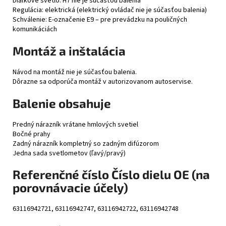
Diaľkové svetlo: H7 nie je súčasťou balenia
Regulácia: elektrická (elektrický ovládač nie je súčasťou balenia)
Schválenie: E-označenie E9 – pre prevádzku na pouličných
komunikáciách
Montáž a inštalácia
Návod na montáž nie je súčasťou balenia.
Dôrazne sa odporúča montáž v autorizovanom autoservise.
Balenie obsahuje
Predný nárazník vrátane hmlových svetiel
Bočné prahy
Zadný nárazník kompletný so zadným difúzorom
Jedna sada svetlometov (ľavý/pravý)
Referenčné číslo Číslo dielu OE (na
porovnávacie účely)
63116942721, 63116942747, 63116942722, 63116942748