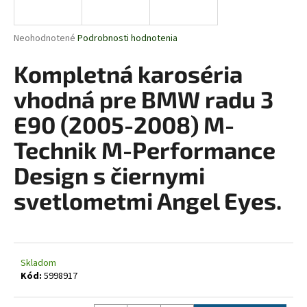
á
j
Priemerné
Neohodnotené
Podrobnosti hodnotenia
s
hodnotenie
produktu
Kompletná karoséria
ť
je
?
0,0
vhodná pre BMW radu 3
z
5
E90 (2005-2008) M-
hviezdičiek.
Technik M-Performance
HĽADAŤ
Design s čiernymi
svetlometmi Angel Eyes.
O
d
p
o
Skladom
Kód:
5998917
r
ú