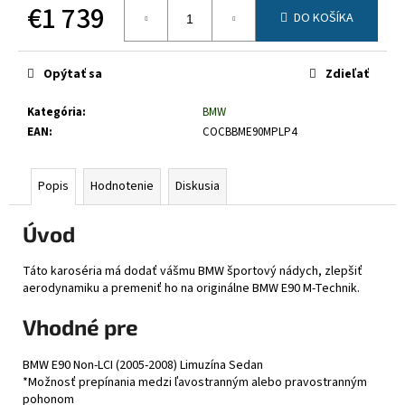
č
€1 739
DO KOŠÍKA
a
Jednotková
m
cena:
e
Opýtať sa
Zdieľať
Kategória
:
BMW
EAN
:
COCBBME90MPLP4
Popis
Hodnotenie
Diskusia
Úvod
Táto karoséria má dodať vášmu BMW športový nádych, zlepšiť
aerodynamiku a premeniť ho na originálne BMW E90 M-Technik.
Vhodné pre
BMW E90 Non-LCI (2005-2008) Limuzína Sedan
*Možnosť prepínania medzi ľavostranným alebo pravostranným
pohonom