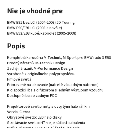
Nie je vhodné pre
BMW E91 bez LCI (2004-2008) 5D Touring
BMW E90/E91 LCI (2008-a novšie)
BMW E92/E93 kupé/kabriolet (2005-2008)
Popis
Kompletná karoséria M-Technik, M-Sport pre BMW radu 3 E90
Predný nárazník M-Technik Design
Zadný nárazník M-Performance Design
Vyrobené z originálneho polypropylénu.
Hmlové svetlá
Pripravené na lakovanie (natreté základným náterom)
K dispozícii iba s difúzorom s jedným výstupom vzduchu
Dostupné iba so zadným PDC
Projektorové svetlomety s dvojitými halo ráfikmi
Verzia: Čierna
Obrysové svetlo: LED halo disky
Stretávacie svetlo: H7 nie je súčasťou balenia