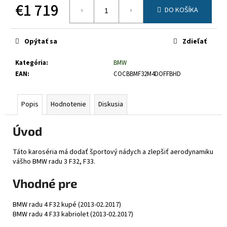
č
€1 719
DO KOŠÍKA
a
Jednotková
m
cena:
e
Opýtať sa
Zdieľať
Kategória
:
BMW
EAN
:
COCBBMF32M4DOFFBHD
Popis
Hodnotenie
Diskusia
Úvod
Táto karoséria má dodať športový nádych a zlepšiť aerodynamiku
vášho BMW radu 3 F32, F33.
Vhodné pre
BMW radu 4 F32 kupé (2013-02.2017)
BMW radu 4 F33 kabriolet (2013-02.2017)