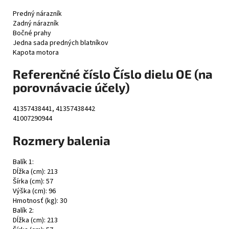
Predný nárazník
Zadný nárazník
Bočné prahy
Jedna sada predných blatníkov
Kapota motora
Referenčné číslo Číslo dielu OE (na
porovnávacie účely)
41357438441, 41357438442
41007290944
Rozmery balenia
Balík 1:
Dĺžka (cm): 213
Šírka (cm): 57
Výška (cm): 96
Hmotnosť (kg): 30
Balík 2:
Dĺžka (cm): 213