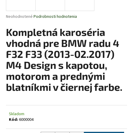
á
j
Priemerné
Neohodnotené
Podrobnosti hodnotenia
s
hodnotenie
produktu
Kompletná karoséria
ť
je
?
0,0
vhodná pre BMW radu 4
z
5
F32 F33 (2013-02.2017)
hviezdičiek.
M4 Design s kapotou,
HĽADAŤ
motorom a prednými
blatníkmi v čiernej farbe.
O
d
p
o
Skladom
Kód:
6000004
r
ú