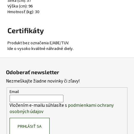
Šírka (cm): 57
Výška (cm): 96
Hmotnosť (kg): 30
Certifikáty
Produkt bez označenia E/ABE/TUV.
Ide o vysoko kvalitné náhradné diely.
Z
á
Odoberať newsletter
p
Nezmeškajte žiadne novinky či zľavy!
ä
t
Email
i
Vložením e-mailu súhlasíte s
podmienkami ochrany
e
osobných údajov
PRIHLÁSIŤ SA