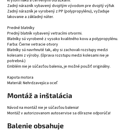
krytom háku a červenými odrazkami.
Zadný nárazník vybavený dvojitým vývodom pre dvojitý výfuk
Zadný nárazník je vyrobený z PP (polypropylénu), vyžaduje
lakovanie a základný náter.
Predné blatníky
Predný blatník vybavený vetracími otvormi.
Blatníky sú vyrobené z vysoko kvalitného kovu a polypropylénu.
Farba: Čierne vetracie otvory
Blatníky sú navrhnuté tak, aby si zachovali rozstupy medzi
kolesami z výroby. (Úprava rozstupu medzi kolesami nie je
potrebná.)
Emblém nie je súčasťou balenia, je možné použiť originálny.
Kapota motora
Materiál: Nehrdzavejúca oceľ
Montáž a inštalácia
Návod na montáž nie je súčasťou balenia!
Montáž v autorizovanom autoservise sa dôrazne odporúča!
Balenie obsahuje