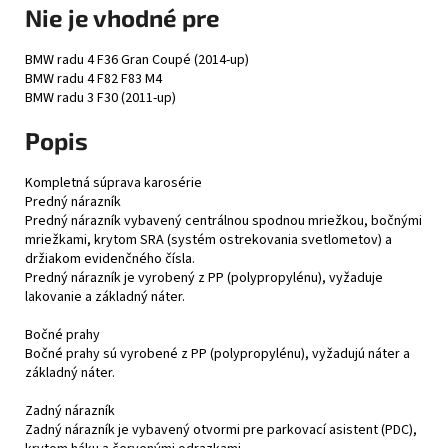
Nie je vhodné pre
BMW radu 4 F36 Gran Coupé (2014-up)
BMW radu 4 F82 F83 M4
BMW radu 3 F30 (2011-up)
Popis
Kompletná súprava karosérie
Predný nárazník
Predný nárazník vybavený centrálnou spodnou mriežkou, bočnými
mriežkami, krytom SRA (systém ostrekovania svetlometov) a
držiakom evidenčného čísla.
Predný nárazník je vyrobený z PP (polypropylénu), vyžaduje
lakovanie a základný náter.
Bočné prahy
Bočné prahy sú vyrobené z PP (polypropylénu), vyžadujú náter a
základný náter.
Zadný nárazník
Zadný nárazník je vybavený otvormi pre parkovací asistent (PDC),