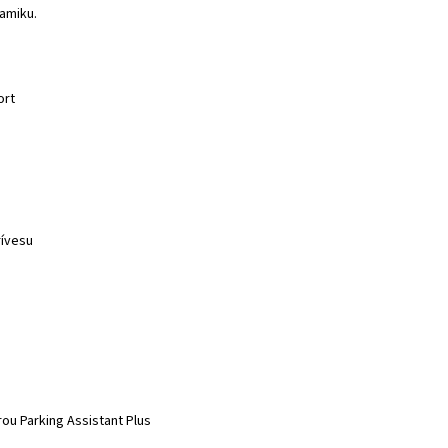
amiku.
ort
rívesu
rou Parking Assistant Plus