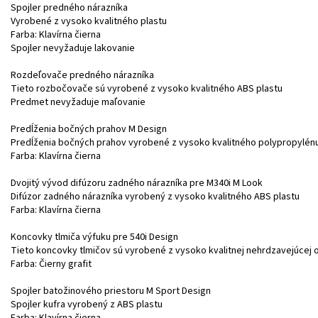
Spojler predného nárazníka
Vyrobené z vysoko kvalitného plastu
Farba: Klavírna čierna
Spojler nevyžaduje lakovanie
Rozdeľovače predného nárazníka
Tieto rozbočovače sú vyrobené z vysoko kvalitného ABS plastu
Predmet nevyžaduje maľovanie
Predĺženia bočných prahov M Design
Predĺženia bočných prahov vyrobené z vysoko kvalitného polypropylén
Farba: Klavírna čierna
Dvojitý vývod difúzoru zadného nárazníka pre M340i M Look
Difúzor zadného nárazníka vyrobený z vysoko kvalitného ABS plastu
Farba: Klavírna čierna
Koncovky tlmiča výfuku pre 540i Design
Tieto koncovky tlmičov sú vyrobené z vysoko kvalitnej nehrdzavejúcej 
Farba: Čierny grafit
Spojler batožinového priestoru M Sport Design
Spojler kufra vyrobený z ABS plastu
Farba: Klavírna čierna