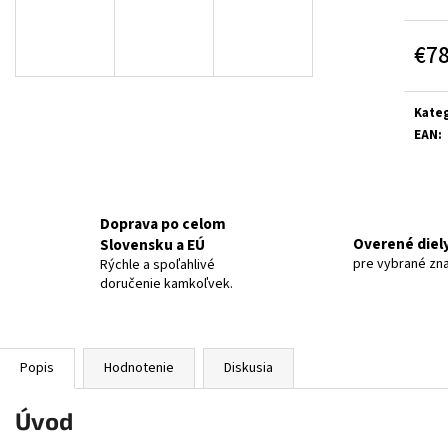
€7
Jedn
cena:
Kateg
EAN
:
Doprava po celom
Overené diel
Slovensku a EÚ
pre vybrané zn
Rýchle a spoľahlivé
doručenie kamkoľvek.
Popis
Hodnotenie
Diskusia
Úvod