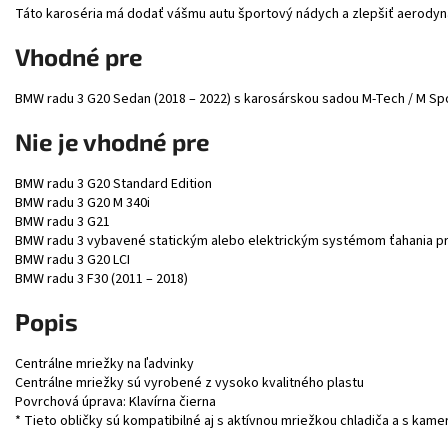
Táto karoséria má dodať vášmu autu športový nádych a zlepšiť aerodyn
Vhodné pre
BMW radu 3 G20 Sedan (2018 – 2022) s karosárskou sadou M-Tech / M Sp
Nie je vhodné pre
BMW radu 3 G20 Standard Edition
BMW radu 3 G20 M 340i
BMW radu 3 G21
BMW radu 3 vybavené statickým alebo elektrickým systémom ťahania p
BMW radu 3 G20 LCI
BMW radu 3 F30 (2011 – 2018)
Popis
Centrálne mriežky na ľadvinky
Centrálne mriežky sú vyrobené z vysoko kvalitného plastu
Povrchová úprava: Klavírna čierna
* Tieto obličky sú kompatibilné aj s aktívnou mriežkou chladiča a s kame