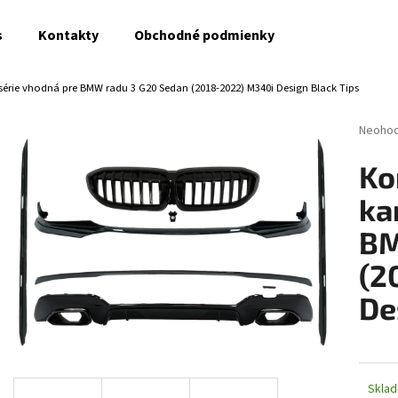
s
Kontakty
Obchodné podmienky
érie vhodná pre BMW radu 3 G20 Sedan (2018-2022) M340i Design Black Tips
Čo potrebujete nájsť?
Prieme
Neoho
hodnot
produk
HĽADAŤ
Ko
je
0,0
ka
z
5
BM
Odporúčame
hviezdi
(2
De
Skla