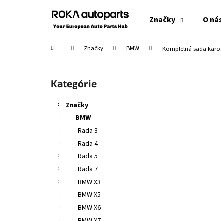
K
Prejsť
na
o
Značky
O ná
obsah
Späť
Späť
š
do
do
í
Domov
Značky
BMW
Kompletná sada karos
obchodu
obchodu
k
B
o
Preskočiť
Kategórie
č
kategórie
n
Značky
ý
BMW
p
Rada 3
a
Rada 4
n
Rada 5
e
Rada 7
l
BMW X3
BMW X5
BMW X6
BMW X7