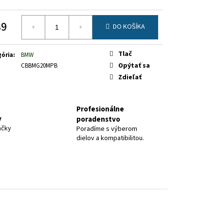
89
DO KOŠÍKA
otková
Tlač
ória
:
BMW
Opýtať sa
CBBMG20MPB
Zdieľať
Profesionálne
y
poradenstvo
ačky
Poradíme s výberom
dielov a kompatibilitou.