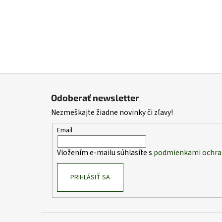
Z
á
Odoberať newsletter
p
Nezmeškajte žiadne novinky či zľavy!
ä
t
Email
i
Vložením e-mailu súhlasíte s
podmienkami ochra
e
PRIHLÁSIŤ SA