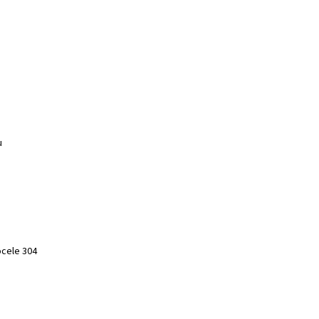
u
ocele 304