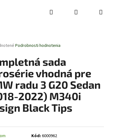
Hľadať
Prihlásenie
Nákupný
košík
rné
dnotené
Podrobnosti hodnotenia
enie
tu
mpletná sada
rosérie vhodná pre
W radu 3 G20 Sedan
čiek.
018-2022) M340i
sign Black Tips
dom
Kód:
6000962