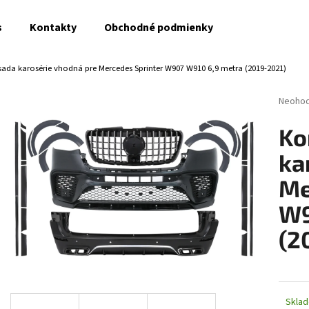
s
Kontakty
Obchodné podmienky
ada karosérie vhodná pre Mercedes Sprinter W907 W910 6,9 metra (2019-2021)
Čo potrebujete nájsť?
Prieme
Neoho
hodnot
produk
HĽADAŤ
Ko
je
0,0
ka
z
5
Me
Odporúčame
hviezdi
W9
(2
Skla