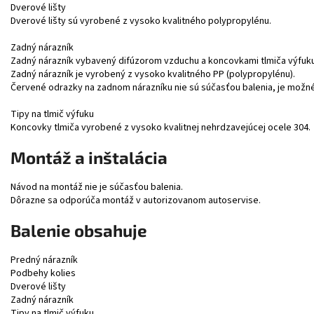
Dverové lišty
Dverové lišty sú vyrobené z vysoko kvalitného polypropylénu.
Zadný nárazník
Zadný nárazník vybavený difúzorom vzduchu a koncovkami tlmiča výfuku
Zadný nárazník je vyrobený z vysoko kvalitného PP (polypropylénu).
Červené odrazky na zadnom nárazníku nie sú súčasťou balenia, je možné
Tipy na tlmič výfuku
Koncovky tlmiča vyrobené z vysoko kvalitnej nehrdzavejúcej ocele 304.
Montáž a inštalácia
Návod na montáž nie je súčasťou balenia.
Dôrazne sa odporúča montáž v autorizovanom autoservise.
Balenie obsahuje
Predný nárazník
Podbehy kolies
Dverové lišty
Zadný nárazník
Tipy na tlmič výfuku