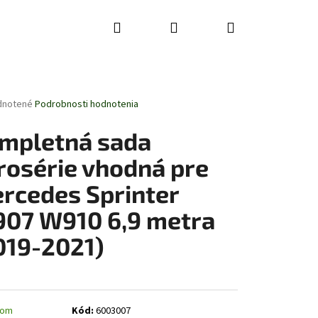
Hľadať
Prihlásenie
Nákupný
košík
rné
dnotené
Podrobnosti hodnotenia
enie
tu
mpletná sada
rosérie vhodná pre
rcedes Sprinter
čiek.
07 W910 6,9 metra
019-2021)
dom
Kód:
6003007