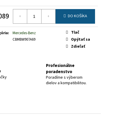
089
DO KOŠÍKA
otková
Tlač
ória
:
Mercedes-Benz
Opýtať sa
CBMBW907A69
Zdieľať
Profesionálne
y
poradenstvo
ačky
Poradíme s výberom
dielov a kompatibilitou.