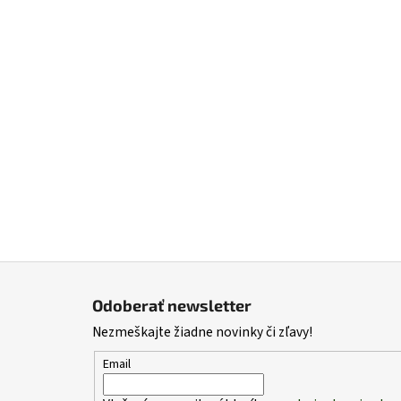
Z
á
Odoberať newsletter
p
Nezmeškajte žiadne novinky či zľavy!
ä
t
Email
i