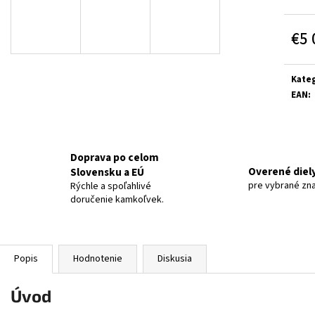
€5 
Jedn
cena:
Kateg
EAN
:
Doprava po celom
Overené diel
Slovensku a EÚ
pre vybrané zn
Rýchle a spoľahlivé
doručenie kamkoľvek.
Popis
Hodnotenie
Diskusia
Úvod