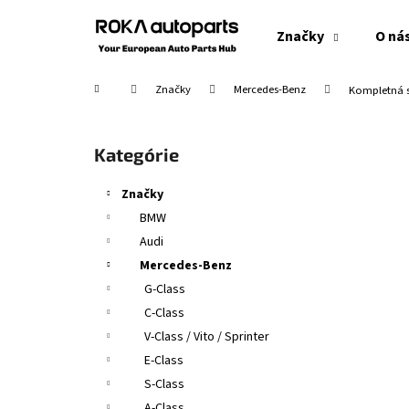
K
Prejsť
na
o
Značky
O ná
obsah
Späť
Späť
š
do
do
í
Domov
Značky
Mercedes-Benz
Kompletná s
obchodu
obchodu
k
B
o
Preskočiť
Kategórie
č
kategórie
n
Značky
ý
BMW
p
Audi
a
Mercedes-Benz
n
G-Class
e
C-Class
l
V-Class / Vito / Sprinter
E-Class
S-Class
A-Class