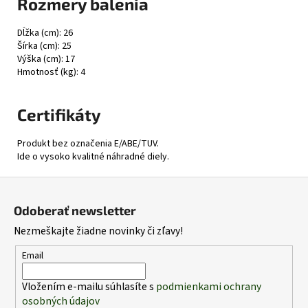
Rozmery balenia
Dĺžka (cm): 26
Šírka (cm): 25
Výška (cm): 17
Hmotnosť (kg): 4
Certifikáty
Produkt bez označenia E/ABE/TUV.
Ide o vysoko kvalitné náhradné diely.
Z
á
Odoberať newsletter
p
Nezmeškajte žiadne novinky či zľavy!
ä
t
Email
i
Vložením e-mailu súhlasíte s
podmienkami ochrany
e
osobných údajov