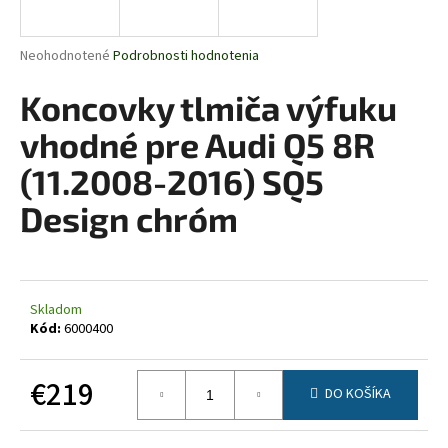
á
j
Priemerné
Neohodnotené
Podrobnosti hodnotenia
s
hodnotenie
produktu
Koncovky tlmiča výfuku
ť
je
?
0,0
vhodné pre Audi Q5 8R
z
5
(11.2008-2016) SQ5
hviezdičiek.
Design chróm
HĽADAŤ
Skladom
O
Kód:
6000400
d
p
€219
o
DO KOŠÍKA
r
Jednotková
ú
cena: