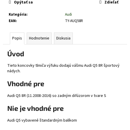
č
Opýtať sa
Zdieľať
a
m
Kategória
:
Audi
e
EAN
:
TY-AUQ58R
Popis
Hodnotenie
Diskusia
Úvod
Tieto koncovky tlmiča výfuku dodajú vášmu Audi Q5 8R športový
nádych.
Vhodné pre
Audi Q5 8R (11.2008-2016) so zadným difúzorom v tvare S
Nie je vhodné pre
Audi Q5 vybavené štandardným balíkom