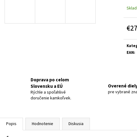
Skla
€2
Jedn
cena:
Kateg
EAN
:
Doprava po celom
Overené diel
Slovensku a EÚ
pre vybrané zn
Rýchle a spoľahlivé
doručenie kamkoľvek.
Popis
Hodnotenie
Diskusia