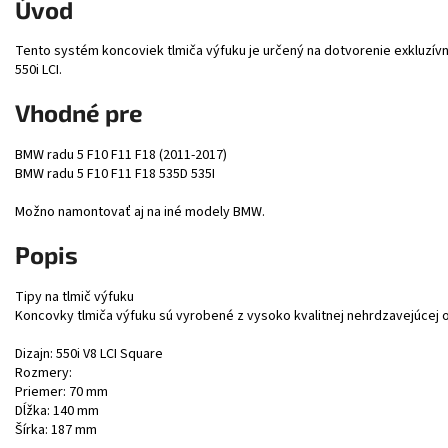
Úvod
Tento systém koncoviek tlmiča výfuku je určený na dotvorenie exkluzí
550i LCI.
Vhodné pre
BMW radu 5 F10 F11 F18 (2011-2017)
BMW radu 5 F10 F11 F18 535D 535I
Možno namontovať aj na iné modely BMW.
Popis
Tipy na tlmič výfuku
Koncovky tlmiča výfuku sú vyrobené z vysoko kvalitnej nehrdzavejúcej o
Dizajn: 550i V8 LCI Square
Rozmery:
Priemer: 70 mm
Dĺžka: 140 mm
Šírka: 187 mm