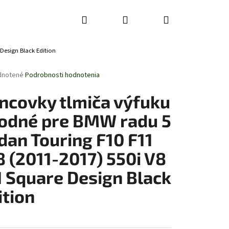
Hľadať
Prihlásenie
Nákupný
Design Black Edition
košík
rné
dnotené
Podrobnosti hodnotenia
enie
tu
ncovky tlmiča výfuku
odné pre BMW radu 5
dan Touring F10 F11
čiek.
8 (2011-2017) 550i V8
I Square Design Black
ition