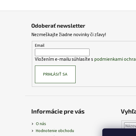
Z
á
Odoberať newsletter
p
Nezmeškajte žiadne novinky či zľavy!
ä
t
Email
i
Vložením e-mailu súhlasíte s
podmienkami ochra
e
PRIHLÁSIŤ SA
Informácie pre vás
Vyhľ
O nás
Hodnotenie obchodu