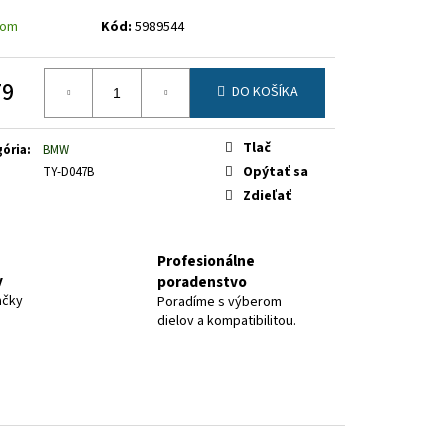
dom
Kód:
5989544
79
DO KOŠÍKA
otková
Tlač
ória
:
BMW
Opýtať sa
TY-D047B
Zdieľať
Profesionálne
y
poradenstvo
ačky
Poradíme s výberom
dielov a kompatibilitou.