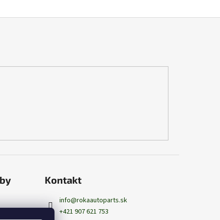
tby
Kontakt
info
@
rokaautoparts.sk
+421 907 621 753