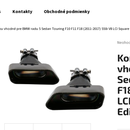
s
Kontakty
Obchodné podmienky
u vhodné pre BMW radu 5 Sedan Touring F10 F11 F18 (2011-2017) 550i V8 LCI Square 
Čo potrebujete nájsť?
Prieme
Neoho
hodnot
produk
HĽADAŤ
Ko
je
0,0
vh
z
5
Se
Odporúčame
hviezdi
F1
LC
Ed