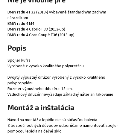
BMW radu 4 F32 (2013-) vybavené štandardným zadným
nárazníkom
BMW radu 4 M4
BMW radu 4 Cabrio F33 (2013-up)
BMW radu 4 Gran Coupé F36 (2013-up)
Popis
Spojler kufra
Vyrobené z vysoko kvalitného polyuretánu.
Dvojitý výpustný difúzor vyrobený z vysoko kvalitného
polypropylénu
Rozmer výpustného difuzéra: 18 cm.
Vzduchový difuzér nevyžaduje základný náter ani lakovanie
Montáž a inštalácia
Návod na montáž a lepidlo nie sú súčasťou balenia
Z bezpečnostných dôvodov odporúčame namontovať spojler
pomocou lepidla na čelné sklo.