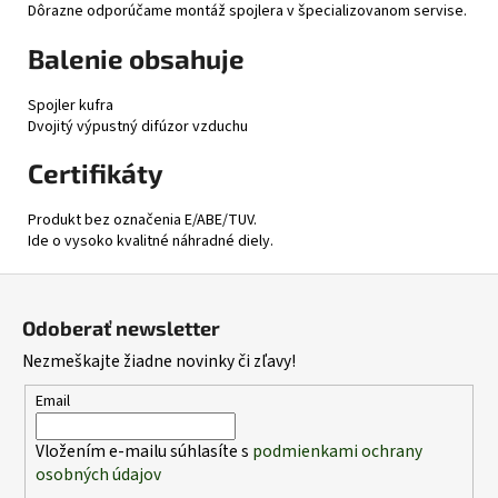
Dôrazne odporúčame montáž spojlera v špecializovanom servise.
Balenie obsahuje
Spojler kufra
Dvojitý výpustný difúzor vzduchu
Certifikáty
Produkt bez označenia E/ABE/TUV.
Ide o vysoko kvalitné náhradné diely.
Z
á
Odoberať newsletter
p
Nezmeškajte žiadne novinky či zľavy!
ä
t
Email
i
Vložením e-mailu súhlasíte s
podmienkami ochrany
e
osobných údajov