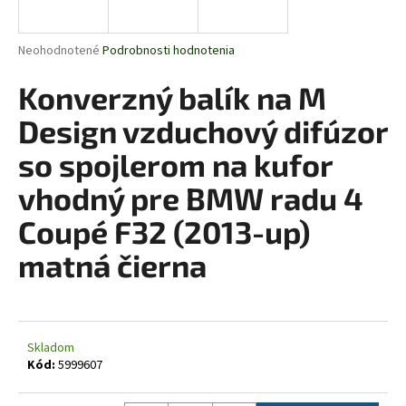
á
j
Priemerné
Neohodnotené
Podrobnosti hodnotenia
s
hodnotenie
produktu
Konverzný balík na M
ť
je
?
0,0
Design vzduchový difúzor
z
5
so spojlerom na kufor
hviezdičiek.
vhodný pre BMW radu 4
HĽADAŤ
Coupé F32 (2013-up)
matná čierna
O
d
p
o
Skladom
Kód:
5999607
r
ú