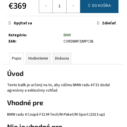
č
€369
DO KOŠÍKA
a
Jednotková
m
cena:
e
Opýtať sa
Zdieľať
Kategória
:
BMW
EAN
:
CORDBMF32MPCSB
Popis
Hodnotenie
Diskusia
Úvod
Tento balík je určený na to, aby vášmu BMW radu 4 F32 dodal
agresívny a exkluzívny vzhľad.
Vhodné pre
BMW radu 4 Coupé F32 M-Tech/M-Paket/M-Sport (2013-up)
Nie je vhodné pre