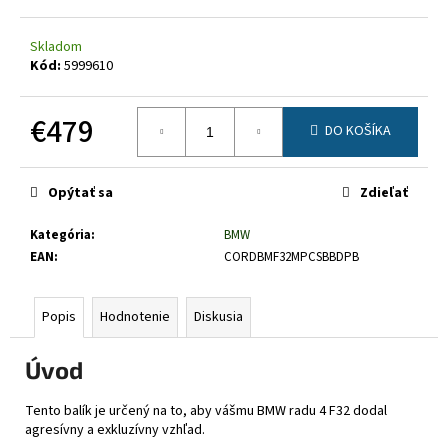
č
a
m
Skladom
Kód:
5999610
e
€479
DO KOŠÍKA
Jednotková
cena:
Opýtať sa
Zdieľať
Kategória
:
BMW
EAN
:
CORDBMF32MPCSBBDPB
Popis
Hodnotenie
Diskusia
Úvod
Tento balík je určený na to, aby vášmu BMW radu 4 F32 dodal
agresívny a exkluzívny vzhľad.