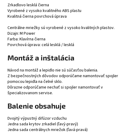
Zrkadlovo lesklá čierna
Vyrobené z vysoko kvalitného ABS plastu
Kvalitná čierna povrchová úprava
Centrálne mriežky sú vyrobené z vysoko kvalitných plastov.
Dizajn: M Power
Farba: Klavírna čierna
Povrchová úprava: celá lesklá / lesklá
Montáž a inštalácia
Návod na montáž a lepidlo nie sú súčasťou balenia.
Z bezpečnostných dôvodov odporúčame namontovať spojler
pomocou lepidla na čelné sklo.
Dôrazne odporúčame nechať si spojler namontovať v
špecializovanom servise.
Balenie obsahuje
Dvojitý výpustný difúzor vzduchu
Jedna sada krytov zrkadiel (ľavý-pravý)
Jedna sada centrálnych mriežok (ľavá-pravá)