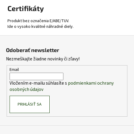
Certifikáty
Produkt bez označenia E/ABE/TUV.
Ide o vysoko kvalitné náhradné diely.
Z
á
Odoberať newsletter
p
Nezmeškajte žiadne novinky či zľavy!
ä
t
Email
i
Vložením e-mailu súhlasíte s
podmienkami ochrany
e
osobných údajov
PRIHLÁSIŤ SA