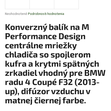
á
j
Priemerné
Neohodnotené
Podrobnosti hodnotenia
s
hodnotenie
produktu
Konverzný balík na M
ť
je
?
0,0
Performance Design
z
5
centrálne mriežky
hviezdičiek.
chladiča so spojlerom
HĽADAŤ
kufra a krytmi spätných
zrkadiel vhodný pre BMW
O
radu 4 Coupé F32 (2013-
d
up), difúzor vzduchu v
p
o
matnej čiernej farbe.
r
ú