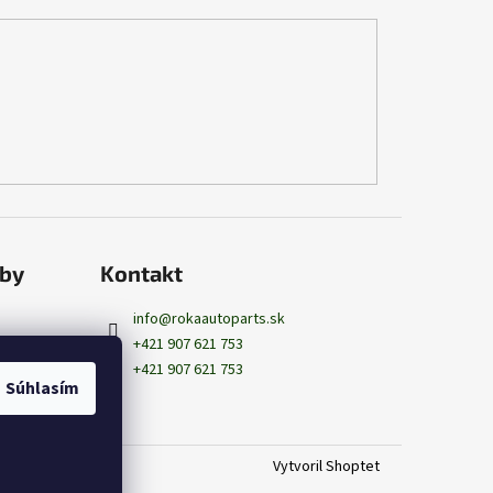
tby
Kontakt
info
@
rokaautoparts.sk
+421 907 621 753
+421 907 621 753
Súhlasím
Vytvoril Shoptet