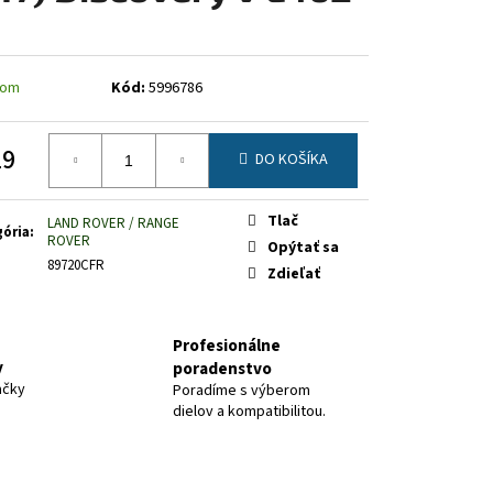
dom
Kód:
5996786
19
DO KOŠÍKA
otková
Tlač
LAND ROVER / RANGE
ória
:
ROVER
Opýtať sa
89720CFR
Zdieľať
Profesionálne
y
poradenstvo
ačky
Poradíme s výberom
dielov a kompatibilitou.