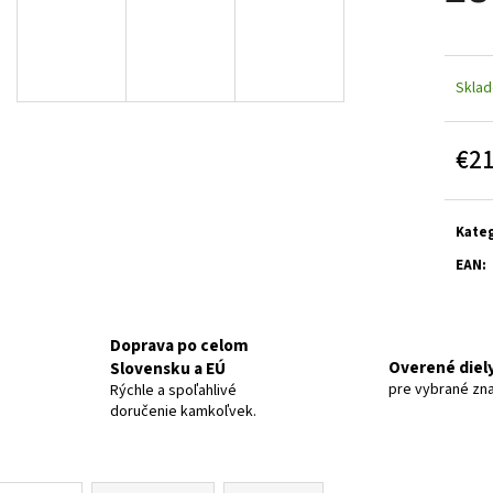
Skla
€2
Jedn
cena:
Kateg
EAN
:
Doprava po celom
Overené diel
Slovensku a EÚ
pre vybrané zn
Rýchle a spoľahlivé
doručenie kamkoľvek.