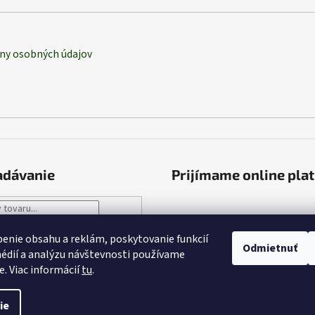
ny osobných údajov
adávanie
Prijímame online pla
HĽADAŤ
enie obsahu a reklám, poskytovanie funkcií
Odmietnuť
édií a analýzu návštevnosti používame
e. Viac informácií
tu
.
né.
Upraviť nastavenie cookies
ie