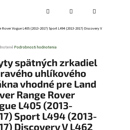
Hľadať
Prihlásenie
Nákupný
 Rover Vogue L405 (2013-2017) Sport L494 (2013-2017) Discovery V
košík
rné
dnotené
Podrobnosti hodnotenia
enie
tu
yty spätných zrkadiel
pravého uhlíkového
ákna vhodné pre Land
čiek.
ver Range Rover
gue L405 (2013-
17) Sport L494 (2013-
17) Discovery V L462