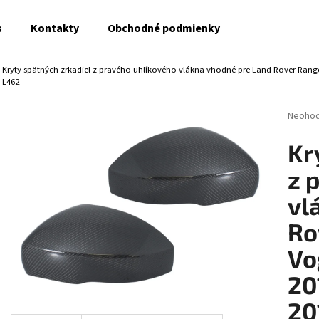
s
Kontakty
Obchodné podmienky
Kryty spätných zrkadiel z pravého uhlíkového vlákna vhodné pre Land Rover Range
Čo potrebujete nájsť?
L462
Prieme
Neoho
hodnot
HĽADAŤ
produk
Kr
je
0,0
z 
z
Odporúčame
5
vl
hviezdi
Ro
Vo
20
20