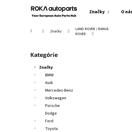
K
Prejsť
na
o
Značky
O ná
obsah
Späť
Späť
š
do
do
í
LAND ROVER / RANGE
Domov
Značky
obchodu
obchodu
k
ROVER
B
o
Preskočiť
Kategórie
č
kategórie
n
Značky
ý
BMW
p
Audi
a
Mercedes-Benz
n
Volkswagen
e
Porsche
l
Dodge
Ford
Toyota