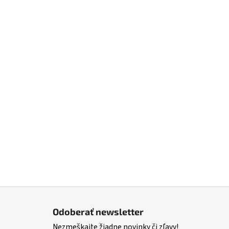
Z
á
Odoberať newsletter
p
Nezmeškajte žiadne novinky či zľavy!