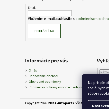
ä
t
Email
i
Vložením e-mailu súhlasíte s
podmienkami ochra
e
PRIHLÁSIŤ SA
Informácie pre vás
Vyhľ
O nás
Hodnotenie obchodu
Obchodné podmienky
Na prispôsob
Podmienky ochrany osobných údajov
sociálnych m
súbory cooki
Copyright 2026
ROKA Autoparts
. Všetky práva vyhrade
Nastaven