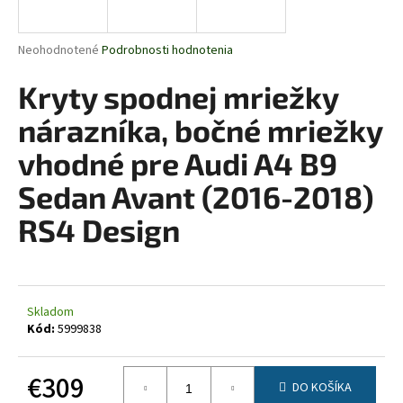
á
j
Priemerné
Neohodnotené
Podrobnosti hodnotenia
s
hodnotenie
produktu
Kryty spodnej mriežky
ť
je
?
0,0
nárazníka, bočné mriežky
z
5
vhodné pre Audi A4 B9
hviezdičiek.
Sedan Avant (2016-2018)
HĽADAŤ
RS4 Design
O
d
Skladom
p
Kód:
5999838
o
r
€309
ú
DO KOŠÍKA