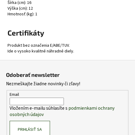
Šírka (cm): 16
Výška (cm): 12
Hmotnosť (kg): 1
Certifikáty
Produkt bez označenia E/ABE/TUV.
Ide o vysoko kvalitné náhradné diely.
Z
á
Odoberať newsletter
p
Nezmeškajte žiadne novinky či zľavy!
ä
t
Email
i
Vložením e-mailu súhlasíte s
podmienkami ochrany
e
osobných údajov
PRIHLÁSIŤ SA