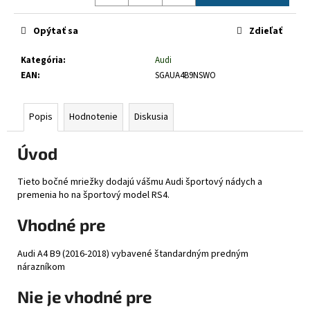
č
Jednotková
a
cena:
Opýtať sa
Zdieľať
m
e
Kategória
:
Audi
EAN
:
SGAUA4B9NSWO
Popis
Hodnotenie
Diskusia
Úvod
Tieto bočné mriežky dodajú vášmu Audi športový nádych a
premenia ho na športový model RS4.
Vhodné pre
Audi A4 B9 (2016-2018) vybavené štandardným predným
nárazníkom
Nie je vhodné pre