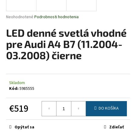
á
j
Priemerné
Neohodnotené
Podrobnosti hodnotenia
s
hodnotenie
produktu
LED denné svetlá vhodné
ť
je
?
0,0
pre Audi A4 B7 (11.2004-
z
5
03.2008) čierne
hviezdičiek.
HĽADAŤ
Skladom
Kód:
5985555
O
d
€519
DO KOŠÍKA
p
Jednotková
o
cena:
r
Opýtať sa
Zdieľať
ú