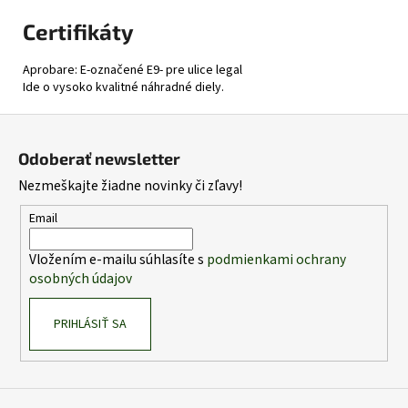
Certifikáty
Aprobare: E-označené E9- pre ulice legal
Ide o vysoko kvalitné náhradné diely.
Z
á
Odoberať newsletter
p
Nezmeškajte žiadne novinky či zľavy!
ä
t
Email
i
Vložením e-mailu súhlasíte s
podmienkami ochrany
e
osobných údajov
PRIHLÁSIŤ SA