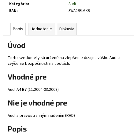
č
Kategória
:
Audi
a
EAN
:
SWA08ELGXB
m
e
Popis
Hodnotenie
Diskusia
Úvod
Tieto svetlomety sú určené na zlepšenie dizajnu vášho Audi a
zvýšenie bezpečnosti na cestách.
Vhodné pre
Audi A4 B7 (11.2004-03.2008)
Nie je vhodné pre
Audi s pravostranným riadením (RHD)
Popis