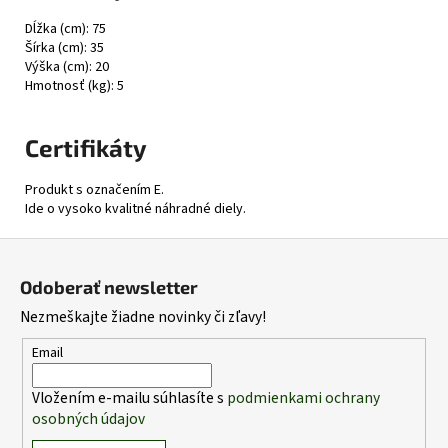
Dĺžka (cm): 75
Šírka (cm): 35
Výška (cm): 20
Hmotnosť (kg): 5
Certifikáty
Produkt s označením E.
Ide o vysoko kvalitné náhradné diely.
Z
á
Odoberať newsletter
p
Nezmeškajte žiadne novinky či zľavy!
ä
t
Email
i
Vložením e-mailu súhlasíte s
podmienkami ochrany
e
osobných údajov