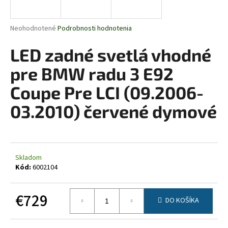
á
j
Priemerné
Neohodnotené
Podrobnosti hodnotenia
s
hodnotenie
produktu
LED zadné svetlá vhodné
ť
je
?
0,0
pre BMW radu 3 E92
z
5
Coupe Pre LCI (09.2006-
hviezdičiek.
03.2010) červené dymové
HĽADAŤ
Skladom
O
Kód:
6002104
d
p
€729
o
DO KOŠÍKA
r
Jednotková
ú
cena: