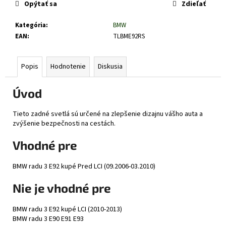
č
Opýtať sa
Zdieľať
a
m
Kategória
:
BMW
e
EAN
:
TLBME92RS
Popis
Hodnotenie
Diskusia
Úvod
Tieto zadné svetlá sú určené na zlepšenie dizajnu vášho auta a
zvýšenie bezpečnosti na cestách.
Vhodné pre
BMW radu 3 E92 kupé Pred LCI (09.2006-03.2010)
Nie je vhodné pre
BMW radu 3 E92 kupé LCI (2010-2013)
BMW radu 3 E90 E91 E93