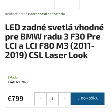
á
j
Priemerné
Neohodnotené
Podrobnosti hodnotenia
s
hodnotenie
produktu
LED zadné svetlá vhodné
ť
je
?
0,0
pre BMW radu 3 F30 Pre
z
5
LCI a LCI F80 M3 (2011-
hviezdičiek.
2019) CSL Laser Look
HĽADAŤ
Skladom
O
Kód:
6002875
d
p
€799
o
DO KOŠÍKA
r
Jednotková
ú
cena: