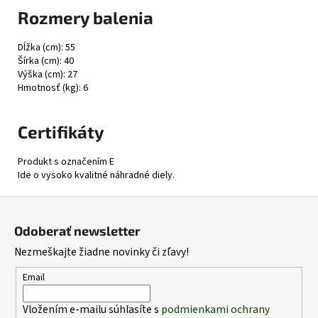
Rozmery balenia
Dĺžka (cm): 55
Šírka (cm): 40
Výška (cm): 27
Hmotnosť (kg): 6
Certifikáty
Produkt s označením E
Ide o vysoko kvalitné náhradné diely.
Z
á
Odoberať newsletter
p
Nezmeškajte žiadne novinky či zľavy!
ä
t
Email
i
Vložením e-mailu súhlasíte s
podmienkami ochrany
e