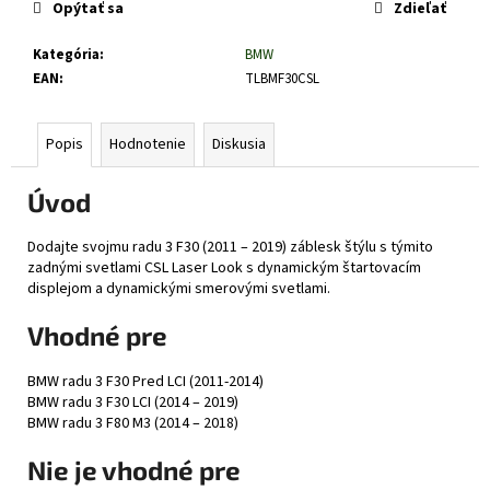
č
Opýtať sa
Zdieľať
a
m
Kategória
:
BMW
e
EAN
:
TLBMF30CSL
Popis
Hodnotenie
Diskusia
Úvod
Dodajte svojmu radu 3 F30 (2011 – 2019) záblesk štýlu s týmito
zadnými svetlami CSL Laser Look s dynamickým štartovacím
displejom a dynamickými smerovými svetlami.
Vhodné pre
BMW radu 3 F30 Pred LCI (2011-2014)
BMW radu 3 F30 LCI (2014 – 2019)
BMW radu 3 F80 M3 (2014 – 2018)
Nie je vhodné pre