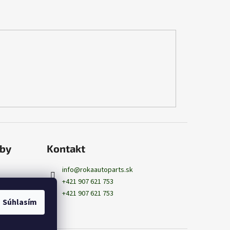
tby
Kontakt
info
@
rokaautoparts.sk
+421 907 621 753
+421 907 621 753
Súhlasím