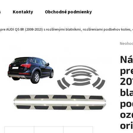
s
Kontakty
Obchodné podmienky
 pre AUDI Q5 8R (2008-2013) s rozšírenými blatníkmi, rozšíreniami podbehov kolies
Čo potrebujete nájsť?
Prieme
Neoho
hodnot
produk
HĽADAŤ
Ná
je
0,0
pr
z
5
20
Odporúčame
hviezdi
bl
po
oz
or