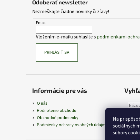
Odoberať newsletter
p
Nezmeškajte žiadne novinky či zľavy!
ä
t
Email
i
Vložením e-mailu súhlasíte s
podmienkami ochra
e
PRIHLÁSIŤ SA
Informácie pre vás
Vyhľ
O nás
Hodnotenie obchodu
Obchodné podmienky
Na prispôsob
Podmienky ochrany osobných údajov
sociálnych m
súbory cooki