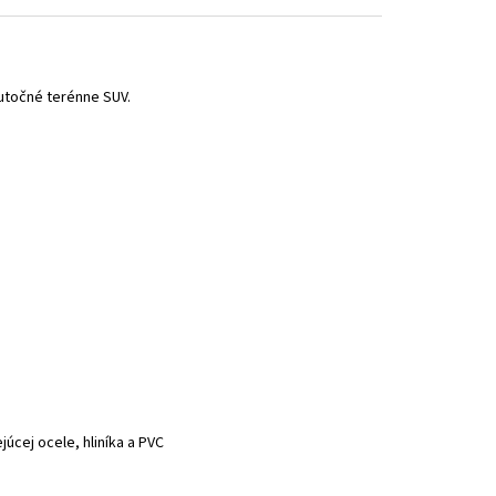
utočné terénne SUV.
úcej ocele, hliníka a PVC