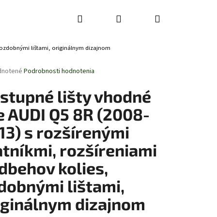
Hľadať
Prihlásenie
Nákupný
, ozdobnými lištami, originálnym dizajnom
košík
rné
dnotené
Podrobnosti hodnotenia
enie
tu
stupné lišty vhodné
e AUDI Q5 8R (2008-
13) s rozšírenými
čiek.
atníkmi, rozšíreniami
dbehov kolies,
dobnými lištami,
iginálnym dizajnom