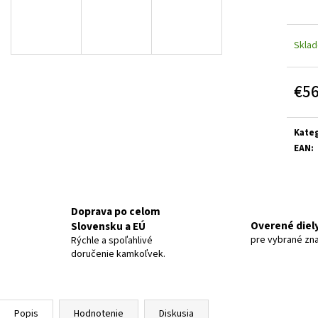
Skla
€5
Jedn
cena:
Kateg
EAN
:
Doprava po celom
Overené diel
Slovensku a EÚ
pre vybrané zn
Rýchle a spoľahlivé
doručenie kamkoľvek.
Popis
Hodnotenie
Diskusia