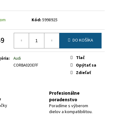
dom
Kód:
5998925
69
DO KOŠÍKA
otková
Tlač
ória
:
Audi
Opýtať sa
CORBA02OEFF
Zdieľať
Profesionálne
y
poradenstvo
ačky
Poradíme s výberom
dielov a kompatibilitou.