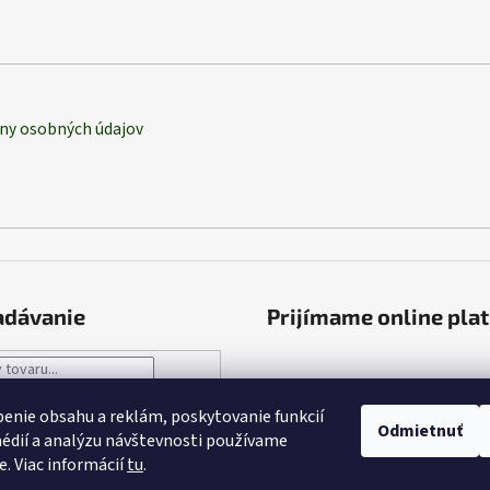
ny osobných údajov
adávanie
Prijímame online pla
HĽADAŤ
enie obsahu a reklám, poskytovanie funkcií
Odmietnuť
édií a analýzu návštevnosti používame
e. Viac informácií
tu
.