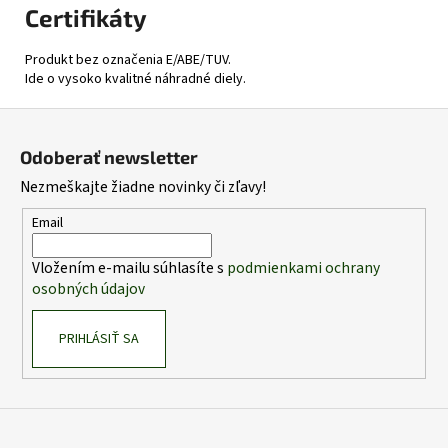
Certifikáty
Produkt bez označenia E/ABE/TUV.
Ide o vysoko kvalitné náhradné diely.
Z
á
Odoberať newsletter
p
Nezmeškajte žiadne novinky či zľavy!
ä
t
Email
i
Vložením e-mailu súhlasíte s
podmienkami ochrany
e
osobných údajov
PRIHLÁSIŤ SA