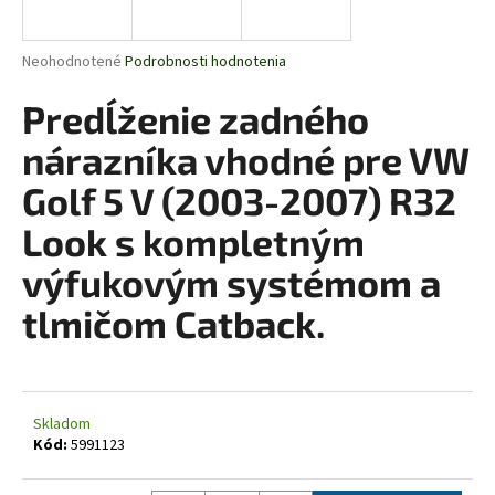
á
j
Priemerné
Neohodnotené
Podrobnosti hodnotenia
s
hodnotenie
produktu
Predĺženie zadného
ť
je
?
0,0
nárazníka vhodné pre VW
z
5
Golf 5 V (2003-2007) R32
hviezdičiek.
Look s kompletným
HĽADAŤ
výfukovým systémom a
tlmičom Catback.
O
d
p
o
Skladom
Kód:
5991123
r
ú