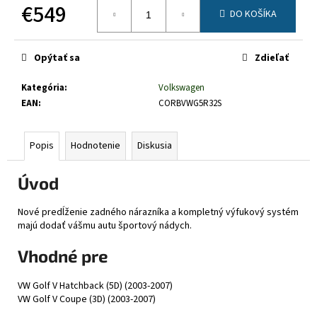
č
€549
DO KOŠÍKA
a
Jednotková
m
cena:
e
Opýtať sa
Zdieľať
Kategória
:
Volkswagen
EAN
:
CORBVWG5R32S
Popis
Hodnotenie
Diskusia
Úvod
Nové predĺženie zadného nárazníka a kompletný výfukový systém
majú dodať vášmu autu športový nádych.
Vhodné pre
VW Golf V Hatchback (5D) (2003-2007)
VW Golf V Coupe (3D) (2003-2007)