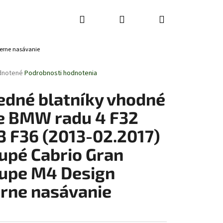
Hľadať
Prihlásenie
Nákupný
ierne nasávanie
košík
rné
dnotené
Podrobnosti hodnotenia
enie
tu
edné blatníky vhodné
e BMW radu 4 F32
3 F36 (2013-02.2017)
čiek.
upé Cabrio Gran
upe M4 Design
erne nasávanie