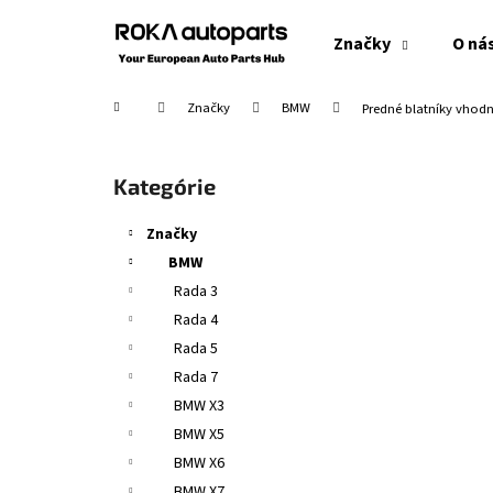
K
Prejsť
na
o
Značky
O ná
obsah
Späť
Späť
š
do
do
í
Domov
Značky
BMW
Predné blatníky vhodn
obchodu
obchodu
k
B
o
Preskočiť
Kategórie
č
kategórie
n
Značky
ý
BMW
p
Rada 3
a
Rada 4
n
Rada 5
e
Rada 7
l
BMW X3
BMW X5
BMW X6
BMW X7