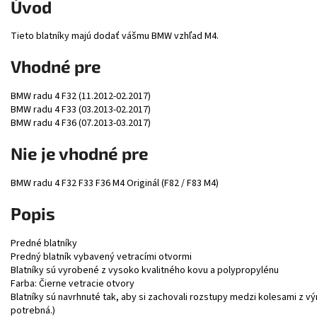
Úvod
Tieto blatníky majú dodať vášmu BMW vzhľad M4.
Vhodné pre
BMW radu 4 F32 (11.2012-02.2017)
BMW radu 4 F33 (03.2013-02.2017)
BMW radu 4 F36 (07.2013-03.2017)
Nie je vhodné pre
BMW radu 4 F32 F33 F36 M4 Originál (F82 / F83 M4)
Popis
Predné blatníky
Predný blatník vybavený vetracími otvormi
Blatníky sú vyrobené z vysoko kvalitného kovu a polypropylénu
Farba: Čierne vetracie otvory
Blatníky sú navrhnuté tak, aby si zachovali rozstupy medzi kolesami z v
potrebná.)