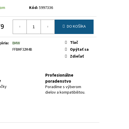
dom
Kód:
5997336
79
DO KOŠÍKA
otková
Tlač
ória
:
BMW
Opýtať sa
FFBMF32M4B
Zdieľať
Profesionálne
y
poradenstvo
ačky
Poradíme s výberom
dielov a kompatibilitou.