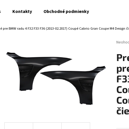
s
Kontakty
Obchodné podmienky
é pre BMW radu 4 F32 F33 F36 (2013-02.2017) Coupé Cabrio Gran Coupe M4 Design č
Čo potrebujete nájsť?
Prieme
Neoho
hodnot
produk
HĽADAŤ
Pr
je
0,0
pr
z
5
F3
Odporúčame
hviezdi
Co
Co
či