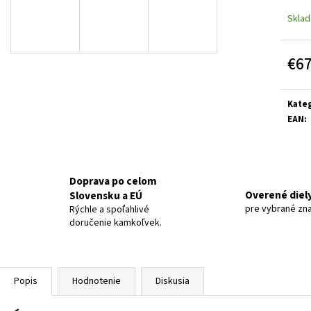
Skla
€6
Jedn
cena:
Kateg
EAN
:
Doprava po celom
Overené diel
Slovensku a EÚ
pre vybrané zn
Rýchle a spoľahlivé
doručenie kamkoľvek.
Popis
Hodnotenie
Diskusia