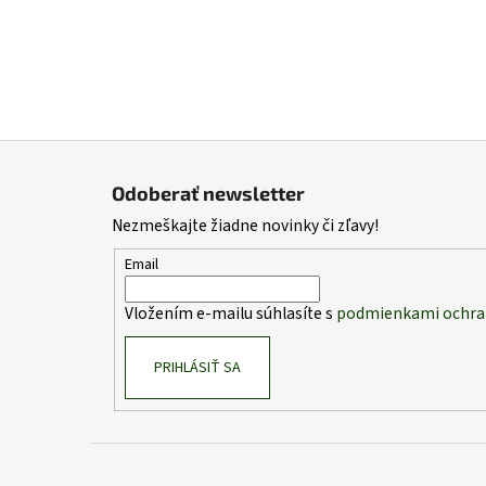
Z
á
Odoberať newsletter
p
Nezmeškajte žiadne novinky či zľavy!
ä
t
Email
i
Vložením e-mailu súhlasíte s
podmienkami ochra
e
PRIHLÁSIŤ SA