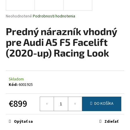
á
j
Priemerné
Neohodnotené
Podrobnosti hodnotenia
s
hodnotenie
produktu
Predný nárazník vhodný
ť
je
?
0,0
pre Audi A5 F5 Facelift
z
5
(2020-up) Racing Look
hviezdičiek.
HĽADAŤ
Skladom
Kód:
6001925
O
d
€899
DO KOŠÍKA
p
Jednotková
o
cena:
r
Opýtať sa
Zdieľať
ú