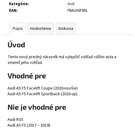
č
Kategória
:
Audi
a
EAN
:
FBAUA5F5RL
m
e
Popis
Hodnotenie
Diskusia
Úvod
Tento nový predný nárazník má vylepšiť vzhľad vášho auta a
zmeniť jeho vzhľad.
Vhodné pre
Audi A5 F5 Facelift Coupe (2020-novšie)
Audi A5 F5 Facelift Sportback (2020-up)
Nie je vhodné pre
Audi RS5
Audi A5 F5 (2017 – 2019)