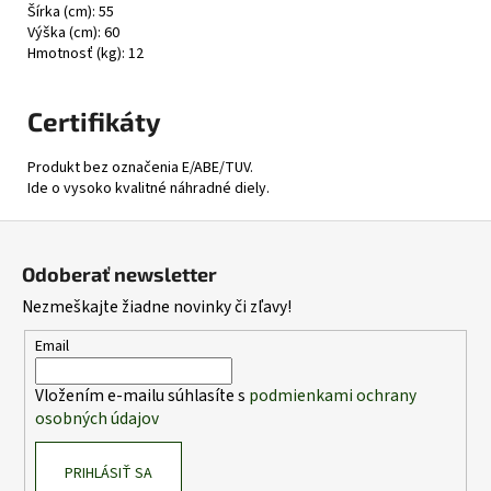
Šírka (cm): 55
Výška (cm): 60
Hmotnosť (kg): 12
Certifikáty
Produkt bez označenia E/ABE/TUV.
Ide o vysoko kvalitné náhradné diely.
Z
á
Odoberať newsletter
p
Nezmeškajte žiadne novinky či zľavy!
ä
t
Email
i
Vložením e-mailu súhlasíte s
podmienkami ochrany
e
osobných údajov
PRIHLÁSIŤ SA