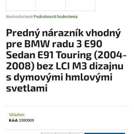
á
j
Priemerné
Neohodnotené
Podrobnosti hodnotenia
s
hodnotenie
produktu
Predný nárazník vhodný
ť
je
?
0,0
pre BMW radu 3 E90
z
5
Sedan E91 Touring (2004-
hviezdičiek.
2008) bez LCI M3 dizajnu
HĽADAŤ
s dymovými hmlovými
svetlami
O
d
p
o
Skladom
Kód:
5990909
r
ú