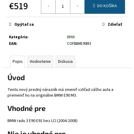
č
€519
DO KOŠÍKA
a
Jednotková
m
cena:
e
Opýtať sa
Zdieľať
Kategória
:
BMW
EAN
:
COFBBME90M3
Popis
Hodnotenie
Diskusia
Úvod
Tento nový predný nárazník má zmeniť vzhľad vášho auta a
premeniť ho na originálne BMW E90 M3.
Vhodné pre
BMW radu 3 E90 E91 bez LCI (2004-2008)
Nie je vhodné pre