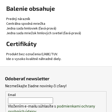
Balenie obsahuje
Predný nárazník
Centrálna spodná mriežka
Jedna sada hmloviek (ľavá-pravá)
Jedna sada mriežok hmlových svetiel (ľavá-pravá)
Certifikáty
Produkt bez označenia E/ABE/TUV.
Ide o vysoko kvalitné náhradné diely.
Z
á
Odoberať newsletter
p
Nezmeškajte žiadne novinky či zľavy!
ä
t
Email
i
Vložením e-mailu súhlasíte s
podmienkami ochrany
e
osobných údajov