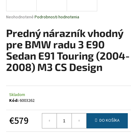
á
j
Priemerné
Neohodnotené
Podrobnosti hodnotenia
s
hodnotenie
produktu
Predný nárazník vhodný
ť
je
?
0,0
pre BMW radu 3 E90
z
5
Sedan E91 Touring (2004-
hviezdičiek.
2008) M3 CS Design
HĽADAŤ
Skladom
O
Kód:
6003262
d
p
€579
o
DO KOŠÍKA
r
Jednotková
ú
cena: