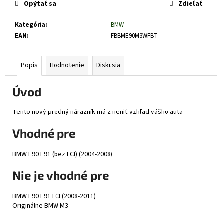
č
Opýtať sa
Zdieľať
a
m
Kategória
:
BMW
e
EAN
:
FBBME90M3WFBT
Popis
Hodnotenie
Diskusia
Úvod
Tento nový predný nárazník má zmeniť vzhľad vášho auta
Vhodné pre
BMW E90 E91 (bez LCI) (2004-2008)
Nie je vhodné pre
BMW E90 E91 LCI (2008-2011)
Originálne BMW M3