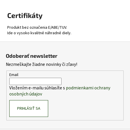
Certifikáty
Produkt bez označenia E/ABE/TUV.
Ide o vysoko kvalitné náhradné diely.
Z
á
Odoberať newsletter
p
Nezmeškajte žiadne novinky či zľavy!
ä
t
Email
i
Vložením e-mailu súhlasíte s
podmienkami ochrany
e
osobných údajov
PRIHLÁSIŤ SA