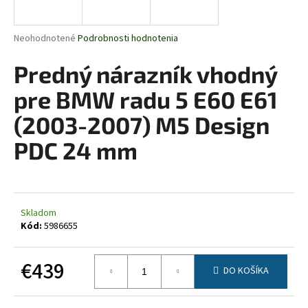
á
j
Priemerné
Neohodnotené
Podrobnosti hodnotenia
s
hodnotenie
produktu
Predný nárazník vhodný
ť
je
?
0,0
pre BMW radu 5 E60 E61
z
5
(2003-2007) M5 Design
hviezdičiek.
PDC 24 mm
HĽADAŤ
Skladom
O
Kód:
5986655
d
p
€439
o
DO KOŠÍKA
r
Jednotková
ú
cena: