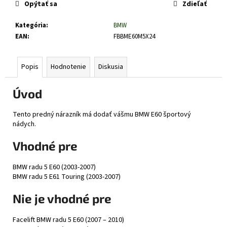
č
Opýtať sa
Zdieľať
a
m
Kategória
:
BMW
e
EAN
:
FBBME60M5X24
Popis
Hodnotenie
Diskusia
Úvod
Tento predný nárazník má dodať vášmu BMW E60 športový
nádych.
Vhodné pre
BMW radu 5 E60 (2003-2007)
BMW radu 5 E61 Touring (2003-2007)
Nie je vhodné pre
Facelift BMW radu 5 E60 (2007 – 2010)