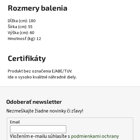
Rozmery balenia
Dĺžka (cm): 180
Šírka (cm): 55
Výška (cm): 60
Hmotnosť (kg): 12
Certifikáty
Produkt bez označenia E/ABE/TUV.
Ide o vysoko kvalitné náhradné diely.
Z
á
Odoberať newsletter
p
Nezmeškajte žiadne novinky či zľavy!
ä
t
Email
i
Vložením e-mailu súhlasíte s
podmienkami ochrany
e