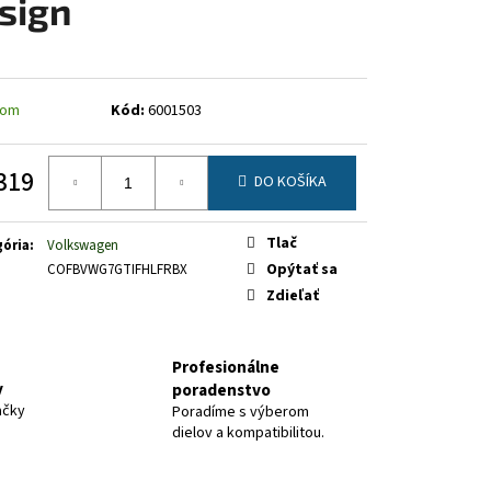
sign
dom
Kód:
6001503
319
DO KOŠÍKA
otková
Tlač
ória
:
Volkswagen
Opýtať sa
COFBVWG7GTIFHLFRBX
Zdieľať
Profesionálne
y
poradenstvo
ačky
Poradíme s výberom
dielov a kompatibilitou.