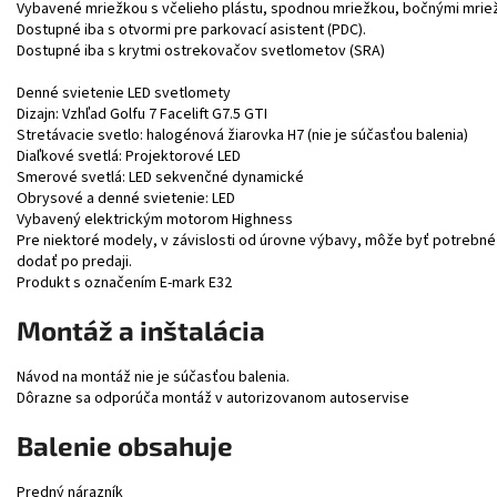
Vybavené mriežkou s včelieho plástu, spodnou mriežkou, bočnými mrie
Dostupné iba s otvormi pre parkovací asistent (PDC).
Dostupné iba s krytmi ostrekovačov svetlometov (SRA)
Denné svietenie LED svetlomety
Dizajn: Vzhľad Golfu 7 Facelift G7.5 GTI
Stretávacie svetlo: halogénová žiarovka H7 (nie je súčasťou balenia)
Diaľkové svetlá: Projektorové LED
Smerové svetlá: LED sekvenčné dynamické
Obrysové a denné svietenie: LED
Vybavený elektrickým motorom Highness
Pre niektoré modely, v závislosti od úrovne výbavy, môže byť potre
dodať po predaji.
Produkt s označením E-mark E32
Montáž a inštalácia
Návod na montáž nie je súčasťou balenia.
Dôrazne sa odporúča montáž v autorizovanom autoservise
Balenie obsahuje
Predný nárazník