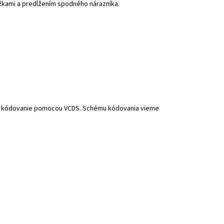
žkami a predĺžením spodného nárazníka.
bné kódovanie pomocou VCDS. Schému kódovania vieme