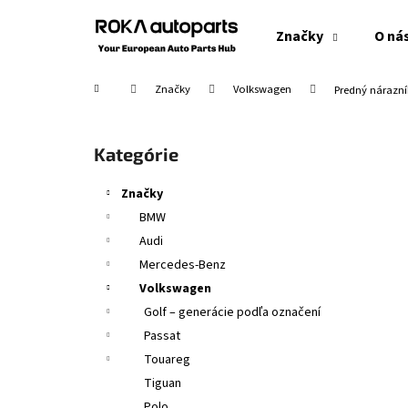
K
Prejsť
na
o
Značky
O ná
obsah
Späť
Späť
š
do
do
í
Domov
Značky
Volkswagen
Predný nárazní
obchodu
obchodu
k
B
o
Preskočiť
Kategórie
č
kategórie
n
Značky
ý
BMW
p
Audi
a
Mercedes-Benz
n
Volkswagen
e
Golf – generácie podľa označení
l
Passat
Touareg
Tiguan
Polo