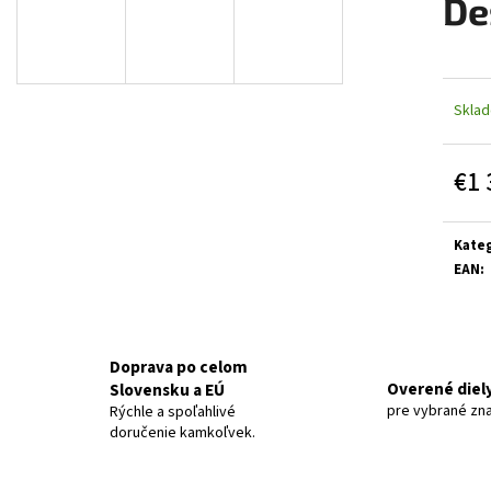
De
Skla
€1 
Jedn
cena:
Kateg
EAN
:
Doprava po celom
Overené diel
Slovensku a EÚ
pre vybrané zn
Rýchle a spoľahlivé
doručenie kamkoľvek.