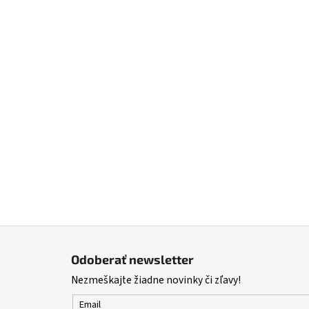
Z
á
Odoberať newsletter
p
Nezmeškajte žiadne novinky či zľavy!
ä
t
Email