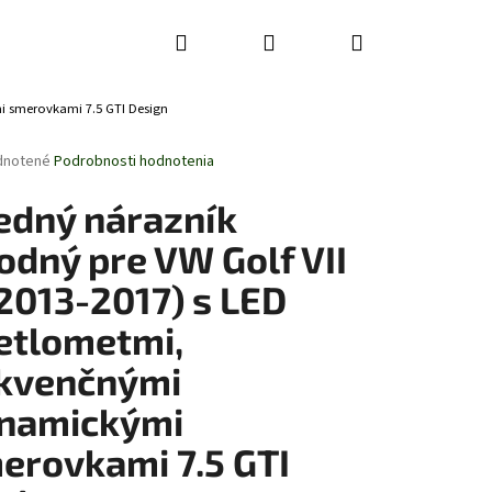
Hľadať
Prihlásenie
Nákupný
mi smerovkami 7.5 GTI Design
košík
rné
dnotené
Podrobnosti hodnotenia
enie
tu
edný nárazník
odný pre VW Golf VII
(2013-2017) s LED
čiek.
etlometmi,
kvenčnými
namickými
erovkami 7.5 GTI