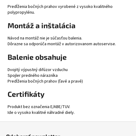
Predĺženia bočných prahov vyrobené z vysoko kvalitného
polypropylénu.
Montáž a inštalácia
Návod na montáž nie je súčasťou balenia.
Dôrazne sa odporúča montáž v autorizovanom autoservise.
Balenie obsahuje
Dvojitý výpustný difúzor vzduchu
Spojler predného nárazníka
Predĺženia bočných prahov (ľavé a pravé)
Certifikáty
Produkt bez označenia E/ABE/TUV.
Ide o vysoko kvalitné náhradné diely.
Z
á