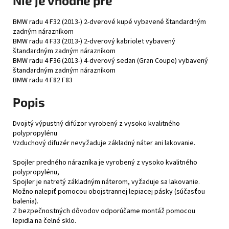
Nie je vhodné pre
BMW radu 4 F32 (2013-) 2-dverové kupé vybavené štandardným
zadným nárazníkom
BMW radu 4 F33 (2013-) 2-dverový kabriolet vybavený
štandardným zadným nárazníkom
BMW radu 4 F36 (2013-) 4-dverový sedan (Gran Coupe) vybavený
štandardným zadným nárazníkom
BMW radu 4 F82 F83
Popis
Dvojitý výpustný difúzor vyrobený z vysoko kvalitného
polypropylénu
Vzduchový difuzér nevyžaduje základný náter ani lakovanie.
Spojler predného nárazníka je vyrobený z vysoko kvalitného
polypropylénu,
Spojler je natretý základným náterom, vyžaduje sa lakovanie.
Možno nalepiť pomocou obojstrannej lepiacej pásky (súčasťou
balenia).
Z bezpečnostných dôvodov odporúčame montáž pomocou
lepidla na čelné sklo.