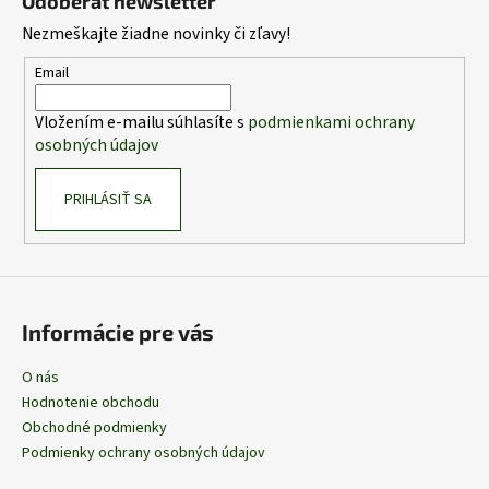
Odoberať newsletter
p
Nezmeškajte žiadne novinky či zľavy!
ä
t
Email
i
Vložením e-mailu súhlasíte s
podmienkami ochrany
e
osobných údajov
PRIHLÁSIŤ SA
Informácie pre vás
O nás
Hodnotenie obchodu
Obchodné podmienky
Podmienky ochrany osobných údajov