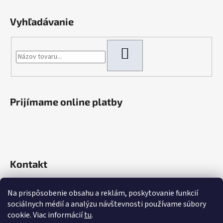
Vyhľadávanie
HĽADAŤ
Prijímame online platby
Kontakt
info
@
rokaautoparts.sk
Na prispôsobenie obsahu a reklám, poskytovanie funkcií
+421 907 621 753
sociálnych médií a analýzu návštevnosti používame súbory
+421 907 621 753
cookie. Viac informácií
tu
.