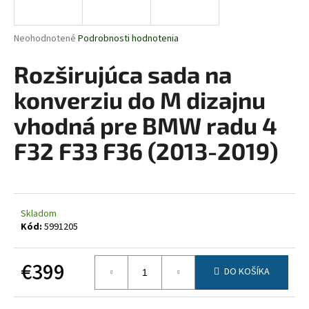
á
j
Priemerné
Neohodnotené
Podrobnosti hodnotenia
s
hodnotenie
produktu
Rozširujúca sada na
ť
je
?
0,0
konverziu do M dizajnu
z
5
vhodná pre BMW radu 4
hviezdičiek.
F32 F33 F36 (2013-2019)
HĽADAŤ
Skladom
O
Kód:
5991205
d
p
€399
o
DO KOŠÍKA
r
Jednotková
ú
cena: