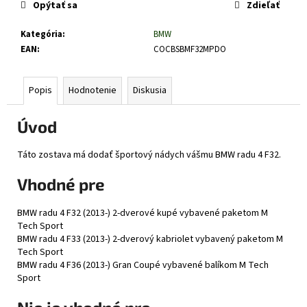
č
Opýtať sa
Zdieľať
a
m
Kategória
:
BMW
e
EAN
:
COCBSBMF32MPDO
Popis
Hodnotenie
Diskusia
Úvod
Táto zostava má dodať športový nádych vášmu BMW radu 4 F32.
Vhodné pre
BMW radu 4 F32 (2013-) 2-dverové kupé vybavené paketom M
Tech Sport
BMW radu 4 F33 (2013-) 2-dverový kabriolet vybavený paketom M
Tech Sport
BMW radu 4 F36 (2013-) Gran Coupé vybavené balíkom M Tech
Sport